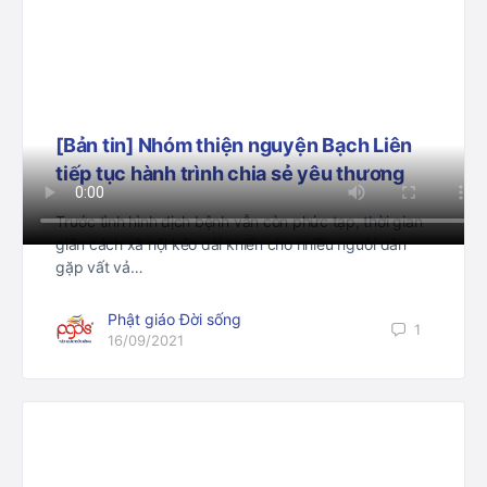
[Bản tin] Nhóm thiện nguyện Bạch Liên
tiếp tục hành trình chia sẻ yêu thương
Trước tình hình dịch bệnh vẫn còn phức tạp, thời gian
giãn cách xã hội kéo dài khiến cho nhiều người dân
gặp vất vả…
Phật giáo Đời sống
1
16/09/2021