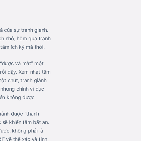
ả của sự tranh giành.
 ích nhỏ, hôm qua tranh
 tâm ích kỷ mà thôi.
 “được và mất” một
trỗi dậy. Xem nhạt tâm
ột chút, tranh giành
 nhưng chính vì dục
nén không được.
giành được “thanh
 sẽ khiến tâm bất an.
được, không phải là
i” về thể xác và tinh