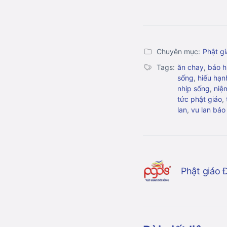
Chuyên mục:
Phật gi
Tags:
ăn chay
,
báo h
sống
,
hiếu hạn
nhịp sống
,
niệ
tức phật giáo
,
lan
,
vu lan báo
Phật giáo 