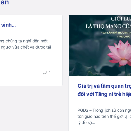
uan
i sinh…
ờng chúng ta nghĩ đến một
 người vừa chết và được tái
1
Giá trị và tầm quan tr
đối với Tăng ni trẻ hi
PGĐS – Trong lịch sử con ngư
tôn giáo nào trên thế giới lại
lý đồ sộ…