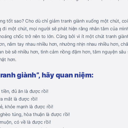
ng tốt sao? Cho dù chỉ giảm tranh giành xuống một chút, co
g đi một chút, mọi người sẽ phát hiện rằng nhân tâm của mìn
 thoáng chốc trở nên to lớn. Cũng bởi vì ít một chút tranh già
hơn, nắm tay nhau nhiều hơn, nhường nhịn nhau nhiều hơn, châ
bạn bè sẽ nhiều hơn, tình cảm nồng đậm hơn, tâm nguyện sâu 
hật hơn.
tranh giành”, hãy quan niệm:
 tiền, đủ ăn là được rồi!
a mắt là được rồi!
ẻ, khỏe mạnh là được rồi!
ghèo túng, hòa thuận là được rồi!
uộn, có về là được rồi!