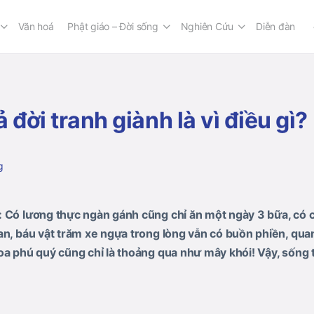
Văn hoá
Phật giáo – Đời sống
Nghiên Cứu
Diễn đàn
 đời tranh giành là vì điều gì?
g
 Có lương thực ngàn gánh cũng chỉ ăn một ngày 3 bữa, có c
an, báu vật trăm xe ngựa trong lòng vẫn có buồn phiền, quan 
oa phú quý cũng chỉ là thoảng qua như mây khói! Vậy, sống t