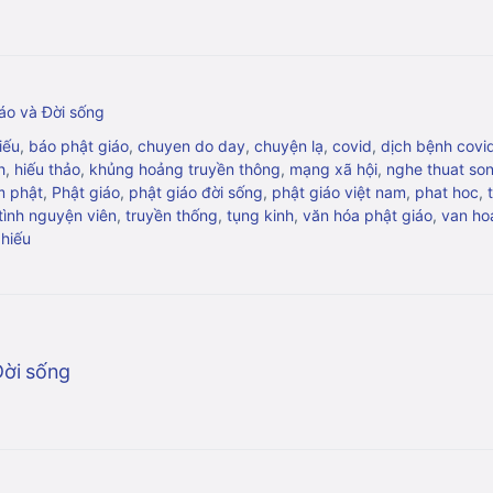
áo và Đời sống
iếu
,
báo phật giáo
,
chuyen do day
,
chuyện lạ
,
covid
,
dịch bệnh covi
h
,
hiếu thảo
,
khủng hoảng truyền thông
,
mạng xã hội
,
nghe thuat so
m phật
,
Phật giáo
,
phật giáo đời sống
,
phật giáo việt nam
,
phat hoc
,
tình nguyện viên
,
truyền thống
,
tụng kinh
,
văn hóa phật giáo
,
van hoa
 hiếu
Đời sống