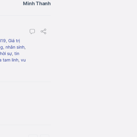
Minh Thanh
d19
,
Giá trị
ng
,
nhân sinh
,
thời sự
,
tin
 tam linh
,
vu