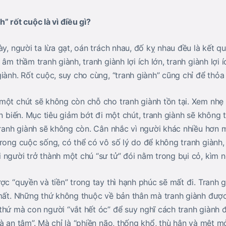
” rốt cuộc là vì điều gì?
ày, người ta lừa gạt, oán trách nhau, đố kỵ nhau đều là kết qu
 âm thầm tranh giành, tranh giành lợi ích lớn, tranh giành lợi
iành. Rốt cuộc, suy cho cùng, “tranh giành” cũng chỉ để thỏa
một chút sẽ không còn chỗ cho tranh giành tồn tại. Xem nhẹ
an biến. Mục tiêu giảm bớt đi một chút, tranh giành sẽ không 
tranh giành sẽ không còn. Cân nhắc vì người khác nhiều hơn m
rong cuộc sống, có thể có vô số lý do để không tranh giành,
 người trở thành một chú “sư tử” đói nằm trong bụi cỏ, kìm 
ợc “quyền và tiền” trong tay thì hạnh phúc sẽ mất đi. Tranh 
 mất. Những thứ không thuộc về bản thân mà tranh giành được
thứ mà con người “vắt hết óc” để suy nghĩ cách tranh giành 
à an tâm”. Mà chỉ là “phiền não, thống khổ, thù hận và mệt mỏ