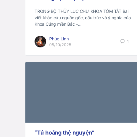
TRONG BỘ THỦY LỤC CHƯ KHOA TÓM TẮT Bài
viết khảo cứu nguồn gốc, cấu trúc và ý nghĩa của
Khoa Cúng miền Bắc –…
Phúc Linh
1
08/10/2025
“Tứ hoằng thệ nguyện”