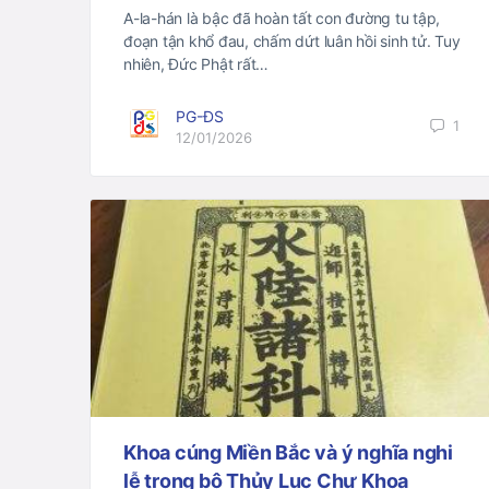
A-la-hán là bậc đã hoàn tất con đường tu tập,
đoạn tận khổ đau, chấm dứt luân hồi sinh tử. Tuy
nhiên, Đức Phật rất…
PG-ĐS
1
12/01/2026
Khoa cúng Miền Bắc và ý nghĩa nghi
lễ trong bộ Thủy Lục Chư Khoa