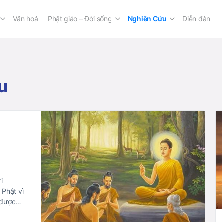
Văn hoá
Phật giáo – Đời sống
Nghiên Cứu
Diễn đàn
u
i
 Phật vì
y được…