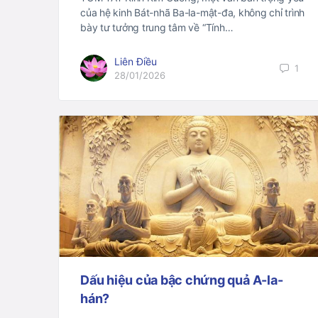
của hệ kinh Bát-nhã Ba-la-mật-đa, không chỉ trình
bày tư tưởng trung tâm về “Tính…
Liên Điều
1
28/01/2026
Dấu hiệu của bậc chứng quả A-la-
hán?