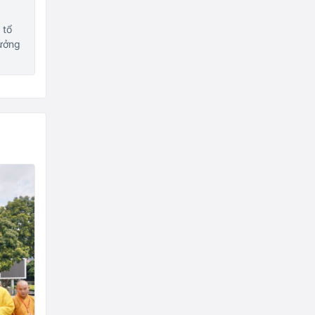
 tổ
rưởng