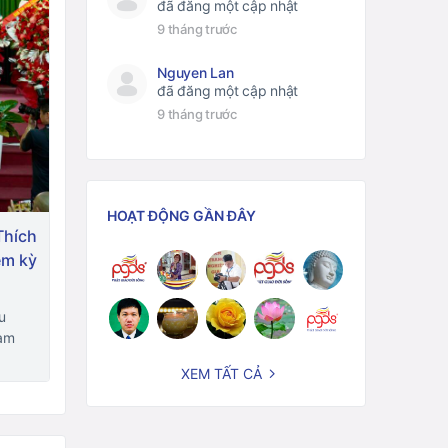
đã đăng một cập nhật
9 tháng trước
Nguyen Lan
đã đăng một cập nhật
9 tháng trước
HOẠT ĐỘNG GẦN ĐÂY
Thích
ệm kỳ
u
làm
XEM TẤT CẢ