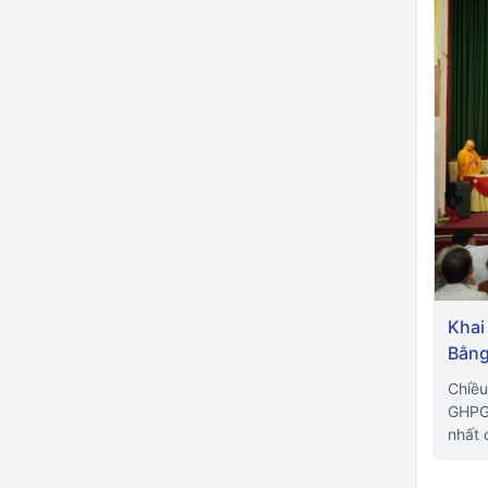
Khai
Bằng
Chiều
GHPGV
nhất 