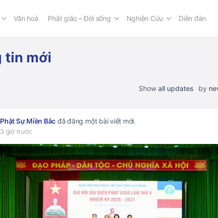
Văn hoá
Phật giáo – Đời sống
Nghiên Cứu
Diễn đàn
 tin mới
Show
all updates
by
ne
Phật Sự Miền Bắc
đã đăng một bài viết mới.
3 giờ trước