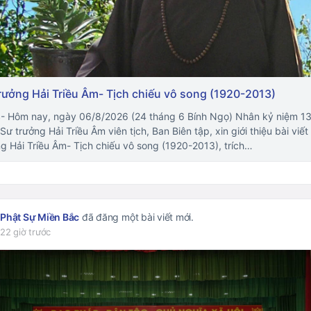
rưởng Hải Triều Âm- Tịch chiếu vô song (1920-2013)
 Hôm nay, ngày 06/8/2026 (24 tháng 6 Bính Ngọ) Nhân kỷ niệm 1
Sư trưởng Hải Triều Âm viên tịch, Ban Biên tập, xin giới thiệu bài viết
g Hải Triều Âm- Tịch chiếu vô song (1920-2013), trích…
Phật Sự Miền Bắc
đã đăng một bài viết mới.
22 giờ trước