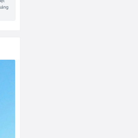
iệt
 sáng