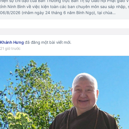
hiện sự chỉ đạo của Ban Thường trực Ban Trị sự Giáo hội Phật giáo V
ỉnh Ninh Bình về việc kiện toàn các ban chuyên môn sau sáp nhập,
06/8/2026 (nhằm ngày 24 tháng 6 năm Bính Ngọ), tại chùa…
Khánh Hưng
đã đăng một bài viết mới.
21 giờ trước