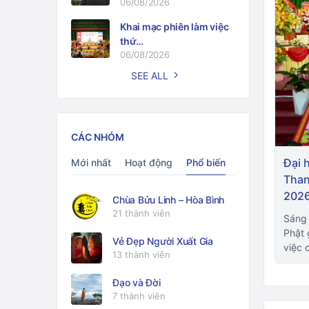
06/08/2026
Khai mạc phiên làm việc
thứ…
06/08/2026
SEE ALL
CÁC NHÓM
Đại 
Mới nhất
Hoạt động
Phổ biến
Than
202
Chùa Bửu Linh – Hòa Bình
21 thành viên
Sáng 
Phật 
Vẻ Đẹp Người Xuất Gia
việc 
13 thành viên
Đạo và Đời
7 thành viên