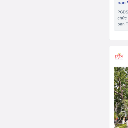
ban 
PGĐS-
chức 
ban T