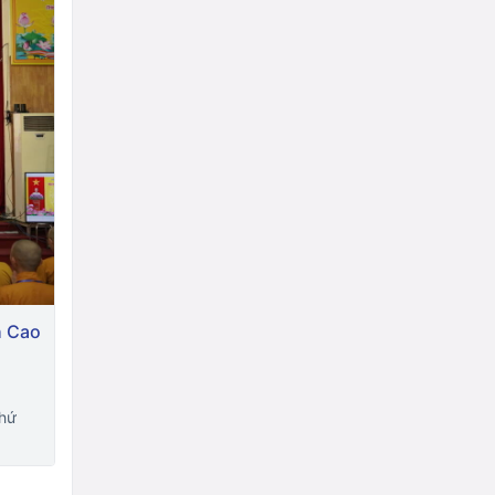
h Cao
thứ