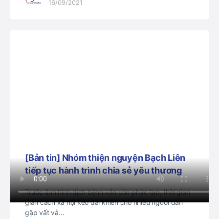
16/09/2021
[Bản tin] Nhóm thiện nguyện Bạch Liên
tiếp tục hành trình chia sẻ yêu thương
Trước tình hình dịch bệnh vẫn còn phức tạp, thời gian
giãn cách xã hội kéo dài khiến cho nhiều người dân
gặp vất vả…