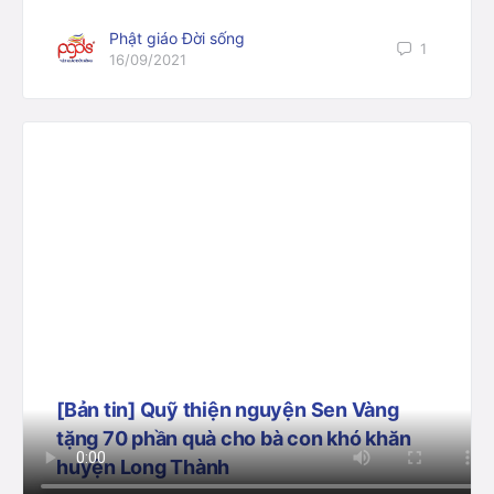
Phật giáo Đời sống
1
16/09/2021
[Bản tin] Quỹ thiện nguyện Sen Vàng
tặng 70 phần quà cho bà con khó khăn
huyện Long Thành