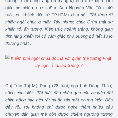
hương trầm bảng lảng đã mang lại cho du khách cảm
giác an nhiên, nhẹ nhõm. Anh Nguyễn Văn Tâm (40
tuổi, du khách đến từ TP.HCM) chia sẻ: “
Tôi từng đi
nhiều ngôi chùa ở miền Tây, nhưng chùa Chim thật sự
khiến tôi ấn tượng. Kiến trúc hoành tráng, không gian
tĩnh lặng khiến tôi có cảm giác như buông bỏ hết âu lo
thường nhật
“.
Chị Trần Thị Mỹ Dung (28 tuổi, ngụ tỉnh Đồng Tháp)
cũng cho biết: “
Tôi biết đến chùa qua câu chuyện đôi
chim hồng hạc nên rất muốn tận mắt chứng kiến. Đến
đây rồi, tôi không chỉ được nghe thêm nhiều câu
chuyện dân gian mà còn được chiêm ngưỡng tượng