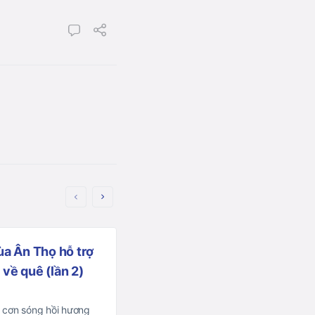
ùa Ân Thọ hỗ trợ
Điện Bàn: Hội nghị Tổng kết
về quê (lần 2)
nhân sự Ban Trị sự GHPGVN
nhiệm kỳ mới (2021-2026)
 cơn sóng hồi hương