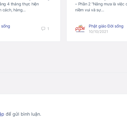
oảng 4 tháng thực hiện
– Phần 2 “Nắng mưa là việc 
ãn cách, hàng…
niềm vui và sự…
i sống
Phật giáo Đời sống
1
10/10/2021
ập
để gửi bình luận.