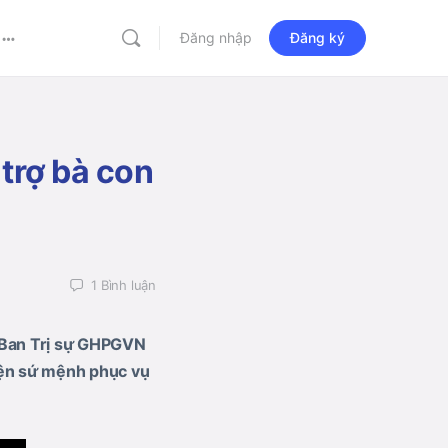
Đăng nhập
Đăng ký
More
options
trợ bà con
1
Bình luận
 Ban Trị sự GHPGVN
hiện sứ mệnh phục vụ