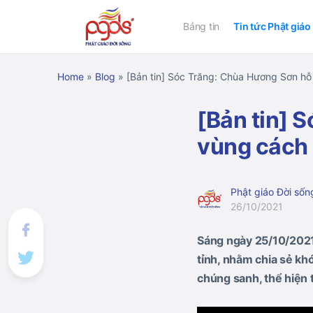
Bảng tin
Tin tức Phật giáo
Home
»
Blog
»
[Bản tin] Sóc Trăng: Chùa Hương Sơn hỗ
[Bản tin] 
vùng cách 
Phật giáo Đời sốn
26/10/2021
Sáng ngày 25/10/2021
tỉnh, nhằm chia sẻ kh
chúng sanh, thể hiện 