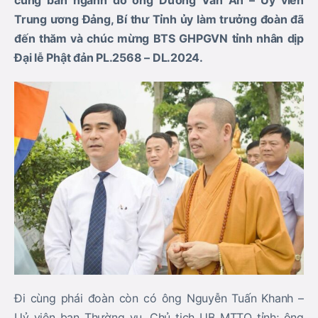
cùng ban ngành do ông Dương Văn An – Ủy viên
Trung ương Đảng, Bí thư Tỉnh ủy làm trưởng đoàn đã
đến thăm và chúc mừng BTS GHPGVN tỉnh nhân dịp
Đại lễ Phật đản PL.2568 – DL.2024.
Đi cùng phái đoàn còn có ông Nguyễn Tuấn Khanh –
Uỷ viên ban Thường vụ, Chủ tịch UB MTTQ tỉnh; ông