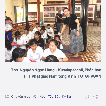
Ths. Nguyễn Ngọc Hùng – Kusalapacchā, Phân ban
TTTT Phật giáo Nam tông Kinh T Ư, GHPGVN
Chuyên mục:
Văn Học- Tùy Bút- Ký Sự