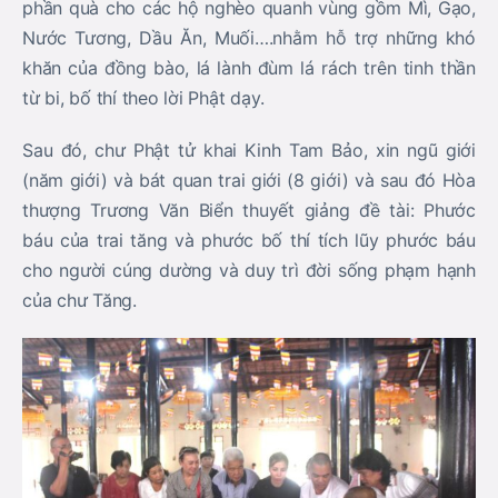
phần quà cho các hộ nghèo quanh vùng gồm Mì, Gạo,
Nước Tương, Dầu Ăn, Muối….nhằm hỗ trợ những khó
khăn của đồng bào, lá lành đùm lá rách trên tinh thần
từ bi, bố thí theo lời Phật dạy.
Sau đó, chư Phật tử khai Kinh Tam Bảo, xin ngũ giới
(năm giới) và bát quan trai giới (8 giới) và sau đó Hòa
thượng Trương Văn Biển thuyết giảng đề tài: Phước
báu của trai tăng và phước bố thí tích lũy phước báu
cho người cúng dường và duy trì đời sống phạm hạnh
của chư Tăng.