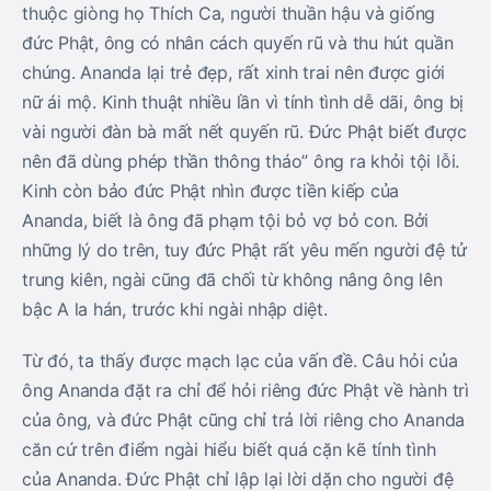
thuộc giòng họ Thích Ca, người thuần hậu và giống
đức Phật, ông có nhân cách quyến rũ và thu hút quần
chúng. Ananda lại trẻ đẹp, rất xinh trai nên được giới
nữ ái mộ. Kinh thuật nhiều lần vì tính tình dễ dãi, ông bị
vài người đàn bà mất nết quyến rũ. Ðức Phật biết được
nên đã dùng phép thần thông tháo” ông ra khỏi tội lỗi.
Kinh còn bảo đức Phật nhìn được tiền kiếp của
Ananda, biết là ông đã phạm tội bỏ vợ bỏ con. Bởi
những lý do trên, tuy đức Phật rất yêu mến người đệ tử
trung kiên, ngài cũng đã chối từ không nâng ông lên
bậc A la hán, trước khi ngài nhập diệt.
Từ đó, ta thấy được mạch lạc của vấn đề. Câu hỏi của
ông Ananda đặt ra chỉ để hỏi riêng đức Phật về hành trì
của ông, và đức Phật cũng chỉ trả lời riêng cho Ananda
căn cứ trên điểm ngài hiểu biết quá cặn kẽ tính tình
của Ananda. Ðức Phật chỉ lập lại lời dặn cho người đệ