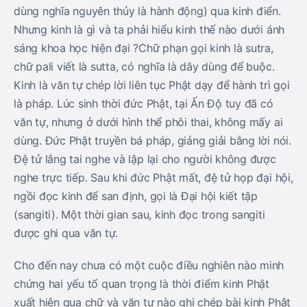
dùng nghĩa nguyên thủy là hành động) qua kinh điển.
Nhưng kinh là gì và ta phải hiểu kinh thế nào dưới ánh
sáng khoa học hiện đại ?Chữ phạn gọi kinh là sutra,
chữ pali viết là sutta, có nghĩa là dây dùng để buộc.
Kinh là văn tự chép lời liên tục Phật dạy để hành trì gọi
là pháp. Lúc sinh thời đức Phật, tại Ấn Độ tuy đã có
văn tự, nhưng ở dưới hình thể phôi thai, không mấy ai
dùng. Ðức Phật truyền bá pháp, giảng giải bằng lời nói.
Ðệ tử lắng tai nghe và lập lại cho người không được
nghe trực tiếp. Sau khi đức Phật mất, đệ tử họp đại hội,
ngồi đọc kinh để san định, gọi là Ðại hội kiết tập
(sangiti). Một thời gian sau, kinh đọc trong sangiti
được ghi qua văn tự.
Cho đến nay chưa có một cuộc điều nghiên nào minh
chứng hai yếu tố quan trọng là thời điểm kinh Phật
xuất hiện qua chữ và văn tự nào ghi chép bài kinh Phật