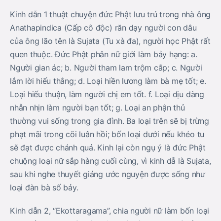
Kinh dẫn 1 thuật chuyện đức Phật lưu trú trong nhà ông
Anathapindica (Cấp cô độc) răn dạy người con dâu
của ông lão tên là Sujata (Tu xà đa), người học Phật rất
quen thuộc. Ðức Phật phân nữ giới làm bảy hạng: a.
Người gian ác; b. Người tham lam trộm cắp; c. Người
lắm lời hiếu thắng; d. Loại hiền lương làm bà mẹ tốt; e.
Loại hiếu thuận, làm người chị em tốt. f. Loại dịu dàng
nhẫn nhịn làm người bạn tốt; g. Loại an phận thủ
thường vui sống trong gia đình. Ba loại trên sẽ bị trừng
phạt mãi trong cõi luân hồi; bốn loại dưới nếu khéo tu
sẽ đạt được chánh quả. Kinh lại còn ngụ ý là đức Phật
chuộng loại nữ sắp hàng cuối cùng, vì kinh dẫ là Sujata,
sau khi nghe thuyết giảng ước nguyện được sống như
loại đàn bà số bảy.
Kinh dẫn 2, “Ekottaragama”, chia người nữ làm bốn loại