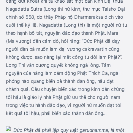
càng dứt khoát khi ta khảo sát một bản kinh Ðại thừa
Nagadatta Sutra (Long thi nữ kinh, thư mục Taisho Ðại
chính số 558, do thầy Pháp hộ Dharmaraksa dịch vào
cuối thế kỷ III). Nagadatta (Long thi) là một người nữ tu
theo hạnh bồ tát, nguyện đắc đạo thành Phật. Mara
(Ma vương) đến cám dỗ, hỏi rằng: “Ðức Phật đã dạy
người đàn bà muốn làm đại vương cakravartin cũng
không được, sao nàng lại mất công tu đòi làm Phật?”.
Long Thi vẫn cương quyết không ngả lòng. Tâm
nguyện của nàng làm cảm động Phật Thích Ca, ngài
phóng hào quang biến bà thành đàn ông, hầu đạt
chánh quả. Câu chuyện biến xác trong kinh dẫn chứng
tối hậu là giáo lý nhà Phật giữ ưu thế cho người nam
trong việc tu hành đắc đạo, vì người nữ muốn đạt tới
kết quả tối hậu, phải biến xác thành đàn ông..