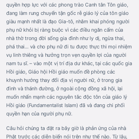
quyền hợp lực với các phong trào Canh tân Tôn giáo,
đang làm rung chuyển tận gốc rễ giáo lý của tôn giáo
giàu mạnh nhất là đạo Gia-tô, nhằm khai phóng người
phụ nữ khỏi bị ràng buộc vì các điều ngăn cấm của
nhà thờ trong đời sống gia đình như ly dị, ngừa thai,
phá thai… và cho phụ nữ đi tu được thực thi mọi nhiệm
vụ linh thiêng và hưởng trọn vẹn quyền lợi của người
nam tu sĩ. – vào một vị trí địa dư khác, tại các quốc gia
Hồi giáo, Giáo hội Hồi giáo muốn đề phòng các
khuynh hướng thay đổi địa vị người nữ, ở trong gia
đình và thánh đường, ở ngoài cộng đồng xã hội, lại
muốn nhấn mạnh các nguyên tắc độc tôn của giáo lý
Hồi giáo (Fundamentalist Islam) đã và đang chi phối
quyền hạn của người phụ nữ.
Câu hỏi chúng ta đặt ra bây giờ là phản ứng của nhà
Phật trước các diễn biến nói trên như thế nào. Từ lâu,