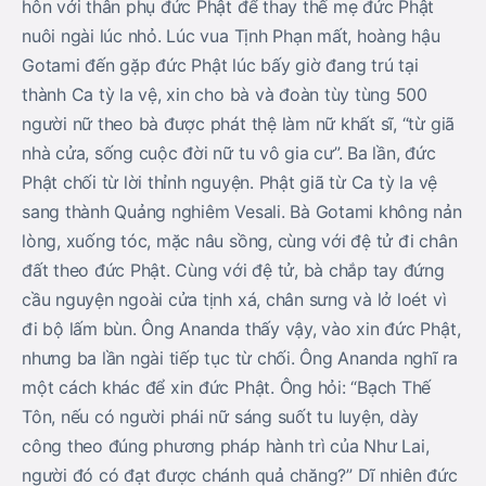
hôn với thân phụ đức Phật để thay thế mẹ đức Phật
nuôi ngài lúc nhỏ. Lúc vua Tịnh Phạn mất, hoàng hậu
Gotami đến gặp đức Phật lúc bấy giờ đang trú tại
thành Ca tỳ la vệ, xin cho bà và đoàn tùy tùng 500
người nữ theo bà được phát thệ làm nữ khất sĩ, “từ giã
nhà cửa, sống cuộc đời nữ tu vô gia cư”. Ba lần, đức
Phật chối từ lời thỉnh nguyện. Phật giã từ Ca tỳ la vệ
sang thành Quảng nghiêm Vesali. Bà Gotami không nản
lòng, xuống tóc, mặc nâu sồng, cùng với đệ tử đi chân
đất theo đức Phật. Cùng với đệ tử, bà chắp tay đứng
cầu nguyện ngoài cửa tịnh xá, chân sưng và lở loét vì
đi bộ lấm bùn. Ông Ananda thấy vậy, vào xin đức Phật,
nhưng ba lần ngài tiếp tục từ chối. Ông Ananda nghĩ ra
một cách khác để xin đức Phật. Ông hỏi: “Bạch Thế
Tôn, nếu có người phái nữ sáng suốt tu luyện, dày
công theo đúng phương pháp hành trì của Như Lai,
người đó có đạt được chánh quả chăng?” Dĩ nhiên đức