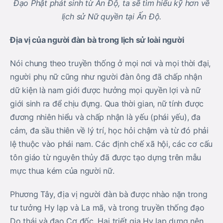
Đạo Phật phát sinh từ Ấn Độ, ta sẽ tìm hiểu kỹ hơn về
lịch sử Nữ quyền tại Ấn Độ.
Ðịa vị của người đàn bà trong lịch sử loài người
Nói chung theo truyền thống ở mọi nơi và mọi thời đại,
người phụ nữ cũng như người đàn ông đã chấp nhận
dữ kiện là nam giới được hưởng mọi quyền lợi và nữ
giới sinh ra để chịu đựng. Qua thời gian, nữ tính được
đương nhiên hiểu và chấp nhận là yếu (phái yếu), đa
cảm, đa sầu thiên về lý trí, học hỏi chậm và từ đó phải
lệ thuộc vào phái nam. Các định chế xã hội, các cơ cấu
tôn giáo từ nguyên thủy đã được tạo dựng trên mẫu
mực thua kém của người nữ.
Phương Tây, địa vị người đàn bà được nhào nặn trong
tư tưởng Hy lạp và La mã, và trong truyền thống đạo
Do thái và đạo Cơ đốc. Hai triết gia Hy lạp dựng nên