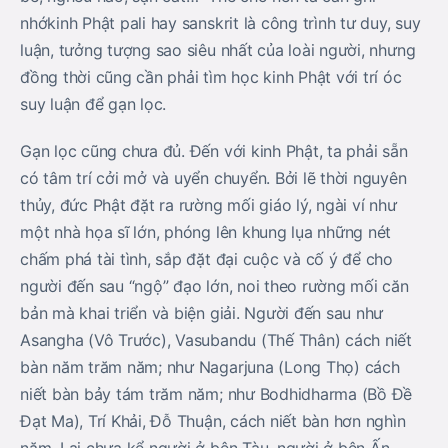
nhớkinh Phật pali hay sanskrit là công trình tư duy, suy
luận, tưởng tượng sao siêu nhất của loài người, nhưng
đồng thời cũng cần phải tìm học kinh Phật với trí óc
suy luận để gạn lọc.
Gạn lọc cũng chưa đủ. Ðến với kinh Phật, ta phải sẵn
có tâm trí cởi mở và uyển chuyển. Bởi lẽ thời nguyên
thủy, đức Phật đặt ra rường mối giáo lý, ngài ví như
một nhà họa sĩ lớn, phóng lên khung lụa những nét
chấm phá tài tình, sắp đặt đại cuộc và cố ý để cho
người đến sau “ngộ” đạo lớn, noi theo rường mối căn
bản mà khai triển và biện giải. Người đến sau như
Asangha (Vô Trước), Vasubandu (Thế Thân) cách niết
bàn năm trăm năm; như Nagarjuna (Long Thọ) cách
niết bàn bảy tám trăm năm; như Bodhidharma (Bồ Ðề
Ðạt Ma), Trí Khải, Ðỗ Thuận, cách niết bàn hơn nghìn