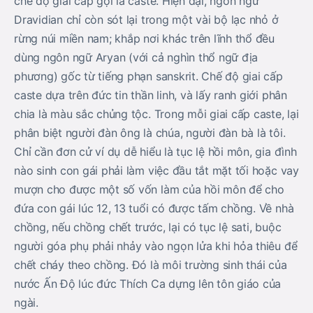
chế độ giai cấp gọi là caste. Hiện đại, ngôn ngữ
Dravidian chỉ còn sót lại trong một vài bộ lạc nhỏ ở
rừng núi miền nam; khắp nơi khác trên lĩnh thổ đều
dùng ngôn ngữ Aryan (với cả nghìn thổ ngữ địa
phương) gốc từ tiếng phạn sanskrit. Chế độ giai cấp
caste dựa trên đức tin thần linh, và lấy ranh giới phân
chia là màu sắc chủng tộc. Trong mỗi giai cấp caste, lại
phân biệt người đàn ông là chúa, người đàn bà là tôi.
Chỉ cần đơn cử ví dụ dễ hiểu là tục lệ hồi môn, gia đình
nào sinh con gái phải làm việc đầu tắt mặt tối hoặc vay
mượn cho được một số vốn làm của hồi môn để cho
đứa con gái lúc 12, 13 tuổi có được tấm chồng. Về nhà
chồng, nếu chồng chết trước, lại có tục lệ sati, buộc
người góa phụ phải nhảy vào ngọn lửa khi hỏa thiêu để
chết cháy theo chồng. Ðó là môi trường sinh thái của
nước Ấn Độ lúc đức Thích Ca dựng lên tôn giáo của
ngài.