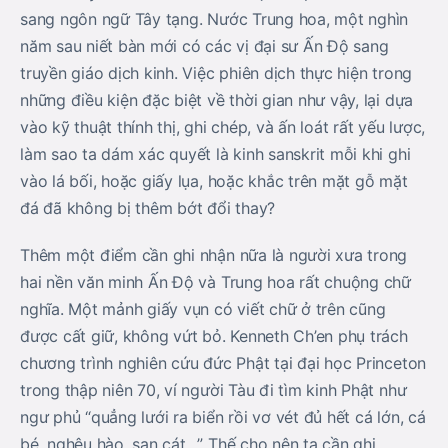
sang ngôn ngữ Tây tạng. Nước Trung hoa, một nghìn
năm sau niết bàn mới có các vị đại sư Ấn Độ sang
truyền giáo dịch kinh. Việc phiên dịch thực hiện trong
những điều kiện đặc biệt về thời gian như vậy, lại dựa
vào kỹ thuật thính thị, ghi chép, và ấn loát rất yếu lược,
làm sao ta dám xác quyết là kinh sanskrit mỗi khi ghi
vào lá bối, hoặc giấy lụa, hoặc khắc trên mặt gỗ mặt
đá đã không bị thêm bớt đổi thay?
Thêm một điểm cần ghi nhận nữa là người xưa trong
hai nền văn minh Ấn Độ và Trung hoa rất chuộng chữ
nghĩa. Một mảnh giấy vụn có viết chữ ở trên cũng
được cất giữ, không vứt bỏ. Kenneth Ch’en phụ trách
chương trình nghiên cứu đức Phật tại đại học Princeton
trong thập niên 70, ví người Tàu đi tìm kinh Phật như
ngư phủ “quẳng lưới ra biển rồi vơ vét đủ hết cá lớn, cá
bé, nghêu hào, sạn cát…” Thế cho nên ta cần ghi