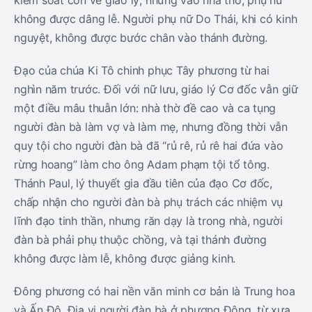
kiểm soát con về giáo lý; nhưng vào nhà thờ, phụ nữ
không được dâng lễ. Người phụ nữ Do Thái, khi có kinh
nguyệt, không được bước chân vào thánh đường.
Ðạo của chúa Ki Tô chinh phục Tây phương từ hai
nghìn năm trước. Ðối với nữ lưu, giáo lý Cơ đốc vẫn giữ
một điều mâu thuẫn lớn: nhà thờ đề cao và ca tụng
người đàn bà làm vợ và làm mẹ, nhưng đồng thời vẫn
quy tội cho người đàn bà đã “rủ rê, rủ rê hai đứa vào
rừng hoang” làm cho ông Adam phạm tội tổ tông.
Thánh Paul, lý thuyết gia đầu tiên của đạo Cơ đốc,
chấp nhận cho người đàn bà phụ trách các nhiệm vụ
lĩnh đạo tinh thần, nhưng răn dạy là trong nhà, người
đàn bà phải phụ thuộc chồng, và tại thánh đường
không được làm lễ, không được giảng kinh.
Ðông phương có hai nền văn minh cơ bản là Trung hoa
và Ấn Độ. Ðịa vị người đàn bà ở phương Ðông, từ xưa