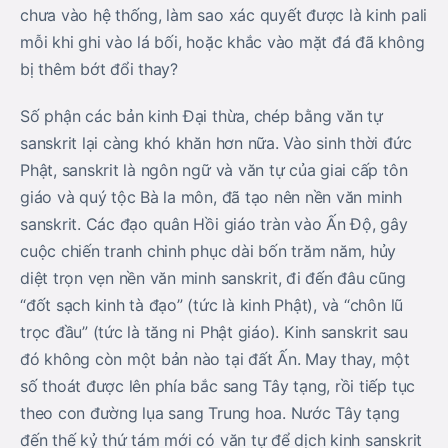
chưa vào hệ thống, làm sao xác quyết được là kinh pali
mỗi khi ghi vào lá bối, hoặc khắc vào mặt đá đã không
bị thêm bớt đổi thay?
Số phận các bản kinh Ðại thừa, chép bằng văn tự
sanskrit lại càng khó khăn hơn nữa. Vào sinh thời đức
Phật, sanskrit là ngôn ngữ và văn tự của giai cấp tôn
giáo và quý tộc Bà la môn, đã tạo nên nền văn minh
sanskrit. Các đạo quân Hồi giáo tràn vào Ấn Độ, gây
cuộc chiến tranh chinh phục dài bốn trăm năm, hủy
diệt trọn vẹn nền văn minh sanskrit, đi đến đâu cũng
“đốt sạch kinh tà đạo” (tức là kinh Phật), và “chôn lũ
trọc đầu” (tức là tăng ni Phật giáo). Kinh sanskrit sau
đó không còn một bản nào tại đất Ấn. May thay, một
số thoát được lên phía bắc sang Tây tạng, rồi tiếp tục
theo con đường lụa sang Trung hoa. Nước Tây tạng
đến thế kỷ thứ tám mới có văn tự để dịch kinh sanskrit