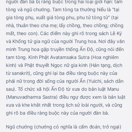
người đàn bà bị ràng buộc trong hai loại giới hạn: tam
tòng và ngũ chướng. Tam tòng ta thường hiểu là “tại
gia tòng phụ, xuất giá tòng phu, phu tử tòng tử” (tại
nhà, thuân theo cha mẹ; lấy chồng, theo chồng; chồng
mất, theo con). Các điểm này ghi rõ trong sách Lễ Ký
và Khổng tử gia ngữ của người Trung hoa. Nơi đây văn
minh Trung hoa gặp truyền thống Ấn Độ, cũng nói đến
tam tòng. Kinh Phật Avatamsaka Sutra (Hoa nghiêm
kinh) và Phật thuyết Ngọc nữ gia kinh (Hán tạng, dịch
từ sanskrit), cũng ghi lại ba điều ràng buộc này của
phái nữ trong đời sống của người Ấn (Yuichi, sách dẫn
sau). Tổ chức xã hội Ấn Độ từ xưa do bản luật Manu
(Manuvadharma Sastra) điều ngự được xem là bản luật
xưa và khe khắt nhất trong lịch sử loài người, và cũng
ghi rõ ba điều ràng buộc này của người đàn bà.
Ngũ chướng (chướng có nghĩa là cấm đoán, trở ngại)