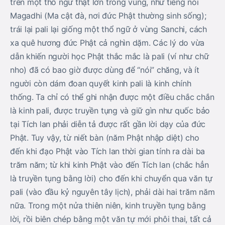
trên một thổ ngữ thật lớn trong vùng, như tiếng nói
Magadhi (Ma cật đà, nơi đức Phật thường sinh sống);
trái lại pali lại giống một thổ ngữ ở vùng Sanchi, cách
xa quê hương đức Phật cả nghìn dặm. Các lý do vừa
dẫn khiến người học Phật thắc mắc là pali (ví như chữ
nho) đã có bao giờ được dùng để “nói” chăng, và ít
người còn dám đoan quyết kinh pali là kinh chính
thống. Ta chỉ có thể ghi nhận được một điều chắc chắn
là kinh pali, được truyền tụng và giữ gìn như quốc bảo
tại Tích lan phải diễn tả được rất gần lời dạy của đức
Phật. Tuy vậy, từ niết bàn (năm Phật nhập diệt) cho
đến khi đạo Phật vào Tích lan thời gian tính ra dài ba
trăm năm; từ khi kinh Phật vào đến Tích lan (chắc hẳn
là truyền tụng bằng lời) cho đến khi chuyển qua văn tự
pali (vào đầu kỷ nguyên tây lịch), phải dài hai trăm năm
nữa. Trong một nửa thiên niên, kinh truyền tụng bằng
lời, rồi biên chép bằng một văn tự mới phôi thai, tất cả