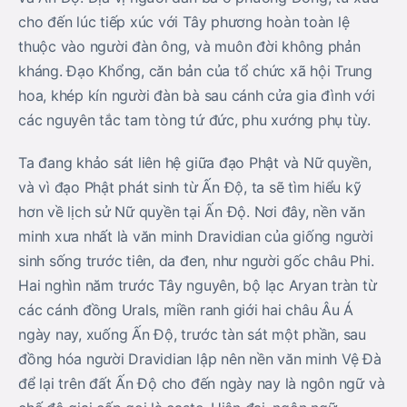
cho đến lúc tiếp xúc với Tây phương hoàn toàn lệ
thuộc vào người đàn ông, và muôn đời không phản
kháng. Ðạo Khổng, căn bản của tổ chức xã hội Trung
hoa, khép kín người đàn bà sau cánh cửa gia đình với
các nguyên tắc tam tòng tứ đức, phu xướng phụ tùy.
Ta đang khảo sát liên hệ giữa đạo Phật và Nữ quyền,
và vì đạo Phật phát sinh từ Ấn Độ, ta sẽ tìm hiểu kỹ
hơn về lịch sử Nữ quyền tại Ấn Độ. Nơi đây, nền văn
minh xưa nhất là văn minh Dravidian của giống người
sinh sống trước tiên, da đen, như người gốc châu Phi.
Hai nghìn năm trước Tây nguyên, bộ lạc Aryan tràn từ
các cánh đồng Urals, miền ranh giới hai châu Âu Á
ngày nay, xuống Ấn Độ, trước tàn sát một phần, sau
đồng hóa người Dravidian lập nên nền văn minh Vệ Đà
để lại trên đất Ấn Độ cho đến ngày nay là ngôn ngữ và