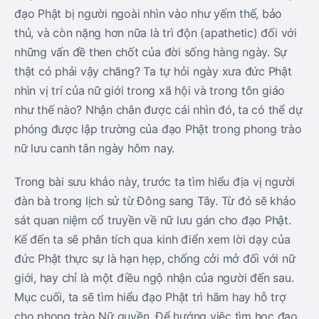
đạo Phật bị người ngoài nhìn vào như yếm thế, bảo
thủ, và còn nặng hơn nữa là trì độn (apathetic) đối với
những vấn đề then chốt của đời sống hàng ngày. Sự
thật có phải vậy chăng? Ta tự hỏi ngày xưa đức Phật
nhìn vị trí của nữ giới trong xã hội và trong tôn giáo
như thế nào? Nhận chân được cái nhìn đó, ta có thể dự
phóng được lập trường của đạo Phật trong phong trào
nữ lưu canh tân ngày hôm nay.
Trong bài sưu khảo này, trước ta tìm hiểu địa vị người
đàn bà trong lịch sử từ Ðông sang Tây. Từ đó sẽ khảo
sát quan niệm cổ truyền về nữ lưu gán cho đạo Phật.
Kế đến ta sẽ phân tích qua kinh điển xem lời dạy của
đức Phật thực sự là hạn hẹp, chống cởi mở đối với nữ
giới, hay chỉ là một điều ngộ nhận của người đến sau.
Mục cuối, ta sẽ tìm hiểu đạo Phật trì hãm hay hỗ trợ
cho phong trào Nữ quyền. Ðể hướng việc tìm học đạo