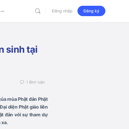
Đăng nhập
Đăng ký
More
options
 sinh tại
1
Bình luận
 của mùa Phật đản Phật
Đại diện Phật giáo liên
ật đản với sự tham dự
 xa.