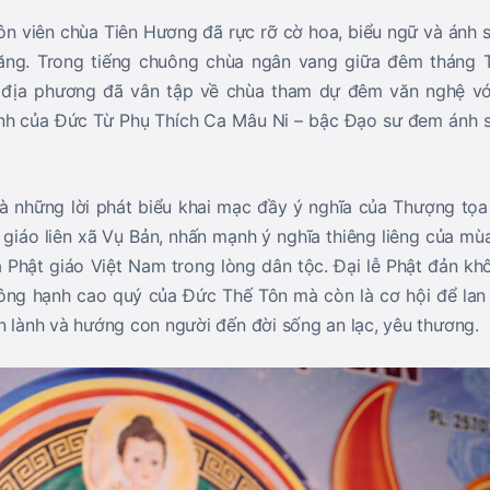
uôn viên chùa Tiên Hương đã rực rỡ cờ hoa, biểu ngữ và ánh s
ng. Trong tiếng chuông chùa ngân vang giữa đêm tháng T
 địa phương đã vân tập về chùa tham dự đêm văn nghệ vớ
h của Đức Từ Phụ Thích Ca Mâu Ni – bậc Đạo sư đem ánh sán
à những lời phát biểu khai mạc đầy ý nghĩa của Thượng tọ
 giáo liên xã Vụ Bản, nhấn mạnh ý nghĩa thiêng liêng của mùa
 Phật giáo Việt Nam trong lòng dân tộc. Đại lễ Phật đản khô
ng hạnh cao quý của Đức Thế Tôn mà còn là cơ hội để lan 
ện lành và hướng con người đến đời sống an lạc, yêu thương.