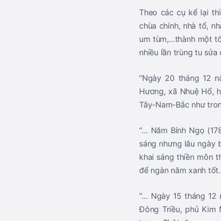
Theo các cụ kể lại t
chùa chính, nhà tổ, n
um tùm,…thành một tổn
nhiều lần trùng tu sửa 
“Ngày 20 tháng 12 nă
Hương, xã Nhuệ Hổ, h
Tây-Nam-Bắc như trong
“… Năm Bính Ngọ (178
sáng nhưng lâu ngày b
khai sáng thiền môn t
để ngàn năm xanh tốt
“… Ngày 15 tháng 12 
Đông Triều, phủ Kim M