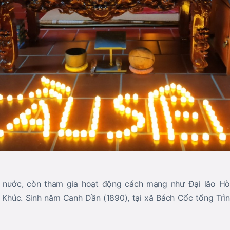
 nước, còn tham gia hoạt động cách mạng như Đại lão Hò
 Khúc. Sinh năm Canh Dần (1890), tại xã Bách Cốc tổng Tr