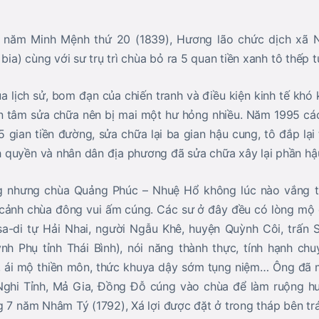
2 năm Minh Mệnh thứ 20 (1839), Hương lão chức dịch xã 
 bia) cùng với sư trụ trì chùa bỏ ra 5 quan tiền xanh tô thếp
a lịch sử, bom đạn của chiến tranh và điều kiện kinh tế khó 
 tâm sửa chữa nên bị mai một hư hỏng nhiều. Năm 1995 các 
 gian tiền đường, sửa chữa lại ba gian hậu cung, tô đắp lại
 quyền và nhân dân địa phương đã sửa chữa xây lại phần hậ
g nhưng chùa Quảng Phúc – Nhuệ Hổ không lúc nào vắng 
o cảnh chùa đông vui ấm cúng. Các sư ở đây đều có lòng mộ 
sa-di tự Hải Nhai, người Ngẫu Khê, huyện Quỳnh Côi, trấn 
h Phụ tỉnh Thái Bình), nói năng thành thực, tính hạnh chu
ín, ái mộ thiền môn, thức khuya dậy sớm tụng niệm… Ông đã 
 Nghi Tỉnh, Mả Gia, Đồng Đỗ cúng vào chùa để làm ruộng h
g 7 năm Nhâm Tý (1792), Xá lợi được đặt ở trong tháp bên trá