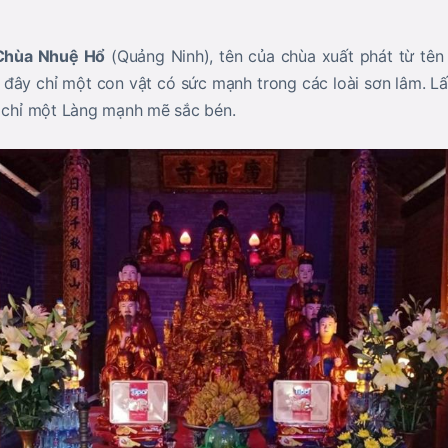
Chùa Nhuệ Hổ
(Quảng Ninh), tên của chùa xuất phát từ tên
ở đây chỉ một con vật có sức mạnh trong các loài sơn lâm. L
a chỉ một Làng mạnh mẽ sắc bén.