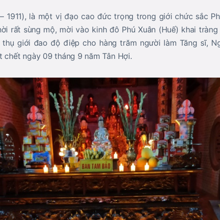
 1911), là một vị đạo cao đức trọng trong giới chức sắc P
ời rất sùng mộ, mời vào kinh đô Phú Xuân (Huế) khai tràng
n thụ giới đao độ điệp cho hàng trăm người làm Tăng sĩ, Ng
t chết ngày 09 tháng 9 năm Tân Hợi.