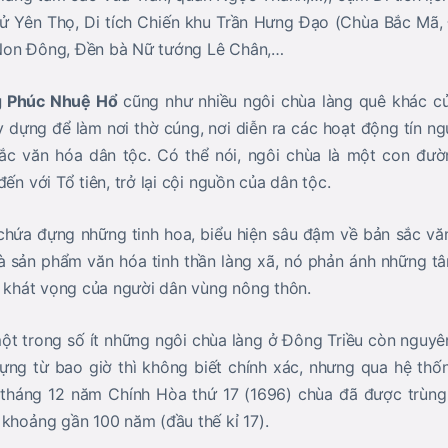
 sử Yên Thọ, Di tích Chiến khu Trần Hưng Đạo (Chùa Bắc Mã,
Non Đông, Đền bà Nữ tướng Lê Chân,…
 Phúc Nhuệ Hổ
cũng như nhiều ngôi chùa làng quê khác c
 dựng để làm nơi thờ cúng, nơi diễn ra các hoạt động tín ngư
c văn hóa dân tộc. Có thể nói, ngôi chùa là một con đườ
ến với Tổ tiên, trở lại cội nguồn của dân tộc.
chứa đựng những tinh hoa, biểu hiện sâu đậm về bản sắc vă
là sản phẩm văn hóa tinh thần làng xã, nó phản ánh những tâm
ềm khát vọng của người dân vùng nông thôn.
t trong số ít những ngôi chùa làng ở Đông Triều còn nguy
ng từ bao giờ thì không biết chính xác, nhưng qua hệ thốn
 tháng 12 năm Chính Hòa thứ 17 (1696) chùa đã được trùng
 khoảng gần 100 năm (đầu thế kỉ 17).