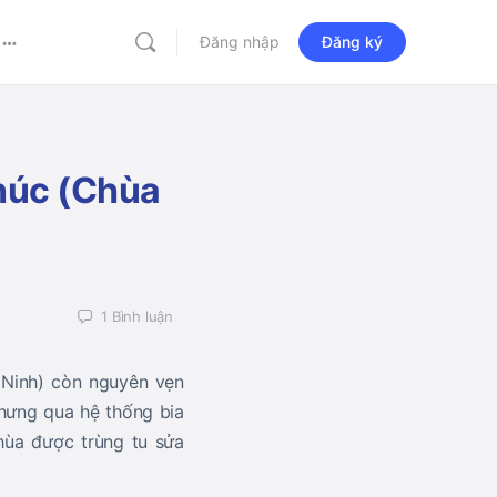
Đăng nhập
Đăng ký
More
options
Phúc (Chùa
1
Bình luận
 Ninh) còn nguyên vẹn
nhưng qua hệ thống bia
hùa được trùng tu sửa