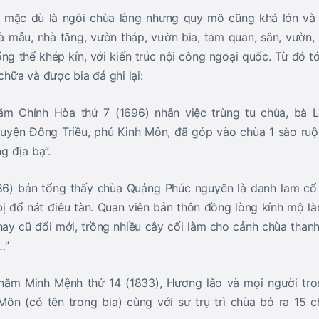
hì mặc dù là ngôi chùa làng nhưng quy mô cũng khá lớn v
hà mẫu, nhà tăng, vườn tháp, vườn bia, tam quan, sân, vườn,
g thể khép kín, với kiến trúc nội công ngoại quốc. Từ đó tới
chữa và được bia đá ghi lại:
m Chính Hòa thứ 7 (1696) nhân việc trùng tu chùa, bà L
uyện Đông Triều, phủ Kinh Môn, đã góp vào chùa 1 sào ruộ
 địa bạ”.
6) bản tổng thấy chùa Quảng Phúc nguyên là danh lam cổ t
ị đổ nát điêu tàn. Quan viên bản thôn đồng lòng kính mộ là
hay cũ đổi mới, trồng nhiều cây cối làm cho cảnh chùa thanh
…”
năm Minh Mệnh thứ 14 (1833), Hương lão và mọi người tr
ôn (có tên trong bia) cùng với sư trụ trì chùa bỏ ra 15 c