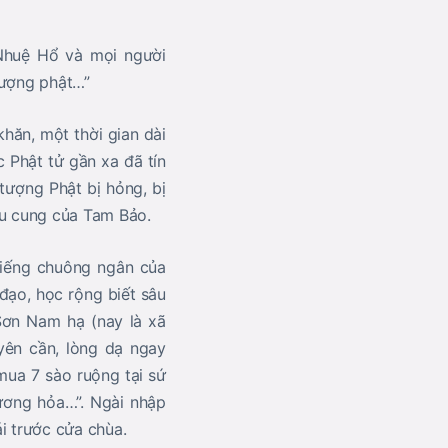
Nhuệ Hổ và mọi người
 tượng phật…”
khăn, một thời gian dài
Phật tử gần xa đã tín
 tượng Phật bị hỏng, bị
u cung của Tam Bảo.
tiếng chuông ngân của
đạo, học rộng biết sâu
Sơn Nam hạ (nay là xã
yên cần, lòng dạ ngay
mua 7 sào ruộng tại sứ
ương hỏa…”. Ngài nhập
i trước cửa chùa.