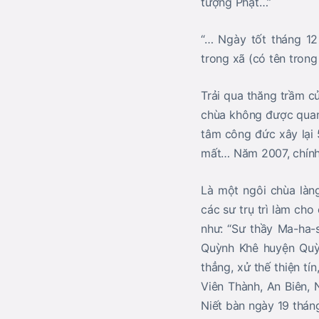
tượng Phật…”
“… Ngày tốt tháng 1
trong xã (có tên trong
Trải qua thăng trầm củ
chùa không được quan
tâm công đức xây lại 5
mất… Năm 2007, chính
Là một ngôi chùa làn
các sư trụ trì làm ch
như: “Sư thầy Ma-ha-
Quỳnh Khê huyện Quỳn
thẳng, xử thế thiện t
Viên Thành, An Biên,
Niết bàn ngày 19 thán