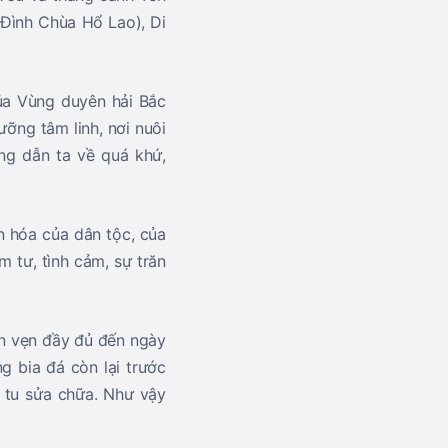
 Đình Chùa Hổ Lao), Di
ủa Vùng duyên hải Bắc
ỡng tâm linh, nơi nuôi
ng dẫn ta về quá khứ,
n hóa của dân tộc, của
 tư, tình cảm, sự trăn
ên vẹn đầy đủ đến ngày
g bia đá còn lại trước
 tu sửa chữa. Như vậy