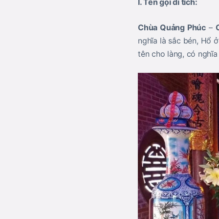
I. Tên gọi di tích:
Chùa Quảng Phúc
–
nghĩa là sắc bén, Hổ 
tên cho làng, có nghĩ