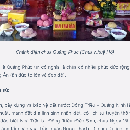
Chánh điện chùa Quảng Phúc (Chùa Nhuệ Hổ)
hì là Quảng Phúc tự, có nghĩa là chùa có nhiều phúc đức rộn
g Ân (ân đức to lớn và đẹp đẽ).
h sử:
iển, xây dựng và bảo vệ đất nước: Đông Triều – Quảng Ninh l
uất, mảnh đất địa linh sinh nhân kiệt, có lịch sử truyền th
đặc biệt Nhà Trần tại Đông Triều (Đền Sinh, chùa Ngọa Vâ
lăng tẩm các Vua Trần, quán Ngọc Thanh,…), cụm Di tích lịc