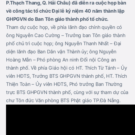
P.Thạch Thang, Q. Hải Châu) đã diễn ra cuộc họp bàn
về
công tác tổ chức Đại lễ kỷ niệm 40 năm thành lập
GHPGVN do Ban Tôn giáo thành phố tổ chức.
Tham dự cuộc họp, về phía lãnh đạo chính quyền có
ông Nguyễn Cao Cường – Trưởng ban Tôn giáo thành
phố chủ trì cuộc họp; ông Nguyễn Thanh Nhất – Đại
diện lãnh đạo Ban Dân vận Thành ủy; ông Nguyễn
Hoàng Mẫn – Phó phòng An ninh Đối nội Công an
thành phố. Về phía Giáo hội có HT. Thích Từ Tánh – Ủy
viên HĐTS, Trưởng BTS GHPGVN thành phố, HT. Thích
Thiện Toàn – Ủy viên HĐTS, Phó trưởng Ban Thường
trực BTS GHPGVN thành phố, cùng với sự tham dự của
chư Tôn đức Văn phòng BTS Phật giáo TP.Đà Nẵng.