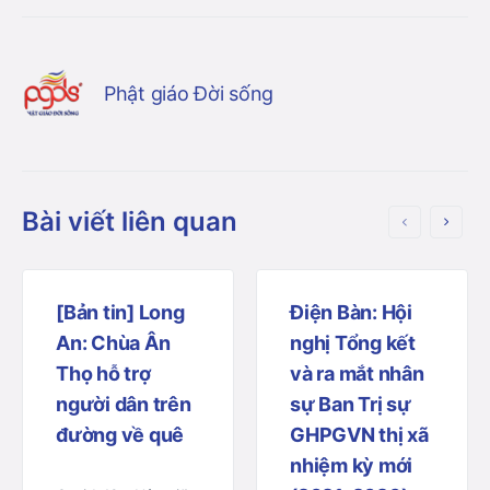
Phật giáo Đời sống
Bài viết liên quan
[Bản tin] Long
Điện Bàn: Hội
An: Chùa Ân
nghị Tổng kết
Thọ hỗ trợ
và ra mắt nhân
người dân trên
sự Ban Trị sự
đường về quê
GHPGVN thị xã
nhiệm kỳ mới