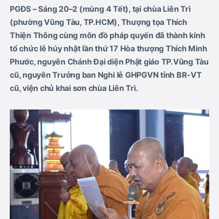
PGĐS – Sáng 2
0
–
2 (
mùng 4 Tết
)
, tại chùa Liên Trì
(
phường
Vũng Tàu
, TP.HCM
), Thượng tọa Thích
Thiện Thông cùng môn đồ pháp quyến đã thành kính
tổ chức lễ húy nhật lần thứ 17
Hòa thượng Thích Minh
Phước, nguyên Chánh Đại diện Phật giáo TP.Vũng Tàu
cũ
, nguyên Trưởng ban Nghi lễ GHPGVN tỉnh BR-VT
cũ
, viện chủ khai sơn chùa Liên Trì.