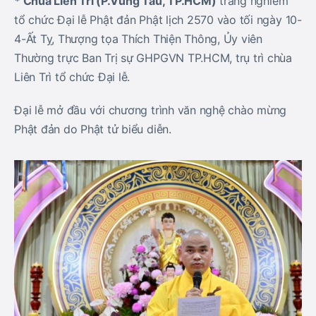
* Chùa Liên Trì (P.Vũng Tàu
, TP.HCM
)
trang nghiêm
tổ chức Đại lễ Phật đản Phật lịch 2570 vào tối ngày 10-
4-Ất Tỵ, Thượng tọa Thích Thiện Thông, Ủy viên
Thường trực Ban Trị sự GHPGVN TP.HCM, trụ trì chùa
Liên Trì tổ chức Đại lễ.
Đại lễ mở đầu với chương trình văn nghệ chào mừng
Phật đản do Phật tử biểu diễn.