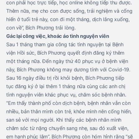
con phải học trực tiếp, học online không tiếp thu được.
Thêm nữa, mẹ cho con được sống, trải nghiệm và cống
hiến ở tuổi trẻ này, con đi một tháng, dịch lắng xuống,
con về”, Bích Phương trải lòng.
Gác lại công việc, khoác áo tình nguyện viên
Sau 1 tháng tham gia công tác tình nguyện tại Bệnh
viện Hồi sức, Bích Phương quyết định đăng ký thêm
một tháng nữa. Đến ngày thứ 40 phục vụ ở bệnh viện
này, Bích Phương không may dương tính với Covid-19.
Sau 16 ngày điều trị rồi khỏi bệnh, Bích Phương tiếp
tục đăng ký ở lại thêm 1 tháng nữa cùng các anh chị
tình nguyện viên khác phục vụ, chăm sóc bệnh nhân.
“Em thấy thành phố còn dịch bệnh, bệnh nhân vẫn còn
nhiều, bản thân mình còn trẻ, khỏe mình nên cống hiến,
san sẻ với mọi người. Khi thấy các bệnh nhân mình
chăm sóc từ nặng chuyển sang nhẹ, sau đó xuất viện,
em hạnh phúc lắm”. Bích Phương còn hóm hỉnh rằng “sẽ