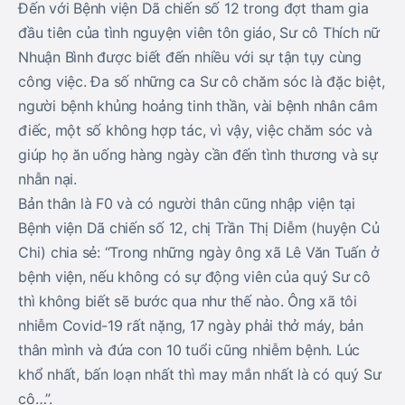
Đến với Bệnh viện Dã chiến số 12 trong đợt tham gia
đầu tiên của tình nguyện viên tôn giáo, Sư cô Thích nữ
Nhuận Bình được biết đến nhiều với sự tận tụy cùng
công việc. Đa số những ca Sư cô chăm sóc là đặc biệt,
người bệnh khủng hoảng tinh thần, vài bệnh nhân câm
điếc, một số không hợp tác, vì vậy, việc chăm sóc và
giúp họ ăn uống hàng ngày cần đến tình thương và sự
nhẫn nại.
Bản thân là F0 và có người thân cũng nhập viện tại
Bệnh viện Dã chiến số 12, chị Trần Thị Diễm (huyện Củ
Chi) chia sẻ: “Trong những ngày ông xã Lê Văn Tuấn ở
bệnh viện, nếu không có sự động viên của quý Sư cô
thì không biết sẽ bước qua như thế nào. Ông xã tôi
nhiễm Covid-19 rất nặng, 17 ngày phải thở máy, bản
thân mình và đứa con 10 tuổi cũng nhiễm bệnh. Lúc
khổ nhất, bấn loạn nhất thì may mắn nhất là có quý Sư
cô…”.