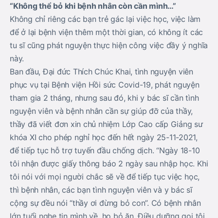
“Không thể bỏ khi bệnh nhân còn cần mình…”
Không chỉ riêng các bạn trẻ gác lại việc học, việc làm
để ở lại bệnh viện thêm một thời gian, có không ít các
tu sĩ cũng phát nguyện thực hiện công việc đầy ý nghĩa
này.
Ban đầu, Đại đức Thích Chúc Khai, tình nguyện viên
phục vụ tại Bệnh viện Hồi sức Covid-19, phát nguyện
tham gia 2 tháng, nhưng sau đó, khi y bác sĩ cần tình
nguyện viên và bệnh nhân cần sự giúp đỡ của thầy,
thầy đã viết đơn xin chủ nhiệm Lớp Cao cấp Giảng sư
khóa XI cho phép nghỉ học đến hết ngày 25-11-2021,
để tiếp tục hỗ trợ tuyến đầu chống dịch. “Ngày 18-10
tôi nhận được giấy thông báo 2 ngày sau nhập học. Khi
tôi nói với mọi người chắc sẽ về để tiếp tục việc học,
thì bệnh nhân, các bạn tình nguyện viên và y bác sĩ
cộng sự đều nói “thầy ơi đừng bỏ con”. Có bệnh nhân
lớn tuổi nghe tin mình về, họ bỏ ăn. Điều dưỡng gọi tôi