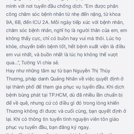
mình với nơi tuyến đầu chống dịch. “Em được phân
công chăm sóc bệnh nhân từ nhẹ đến nặng, từ khoa
9A, 6B, đến ICU 2A. Mỗi ngày tiếp xúc với bệnh nhân,
chăm sóc bệnh nhân, nghĩ họ là người thân của em, em
không thấy cực, chỉ có buồn hay vui mà thôi. Lúc họ
khỏe, chuyển biến bệnh tốt, hết bệnh xuất viện là điều
em vui nhất, và buồn nhất là lúc họ không thể vượt
qua…”, Tường Vi chia sẻ.
Hay như những tâm sự từ bạn Nguyễn Thị Thùy
Thương, pháp danh Quảng Nhân về việc quyết định ở
lại thành phố để tham gia phục vụ tuyến đầu. Khi dịch
bệnh bùng phát tại TP.HCM, dù đã nhiều lần chuẩn bị
để về quê, nhưng cứ có điều gì đó trong lòng khiến
Thương không đi được và cuối cùng, bạn quyết định ở
lại. Khi có thông tin tuyển tình nguyện viên tôn giáo
phục vụ tuyến đầu, bạn đăng ký ngay.