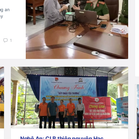
ng an
ày
1
Nghệ An: CLB thiện nguyện Hạc