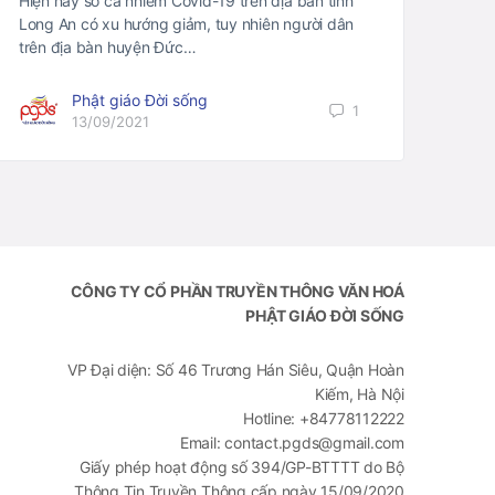
Hiện nay số ca nhiễm Covid-19 trên địa bàn tỉnh
Long An có xu hướng giảm, tuy nhiên người dân
trên địa bàn huyện Đức…
Phật giáo Đời sống
1
13/09/2021
CÔNG TY CỔ PHẦN TRUYỀN THÔNG VĂN HOÁ
PHẬT GIÁO ĐỜI SỐNG
VP Đại diện: Số 46 Trương Hán Siêu, Quận Hoàn
Kiếm, Hà Nội
Hotline: +84778112222
Email: contact.pgds@gmail.com
Giấy phép hoạt động số 394/GP-BTTTT do Bộ
Thông Tin Truyền Thông cấp ngày 15/09/2020