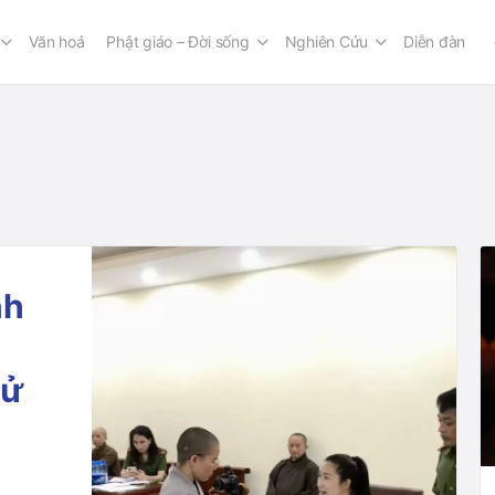
Văn hoá
Phật giáo – Đời sống
Nghiên Cứu
Diễn đàn
nh
tử