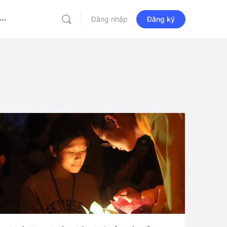
Đăng nhập
Đăng ký
More
options