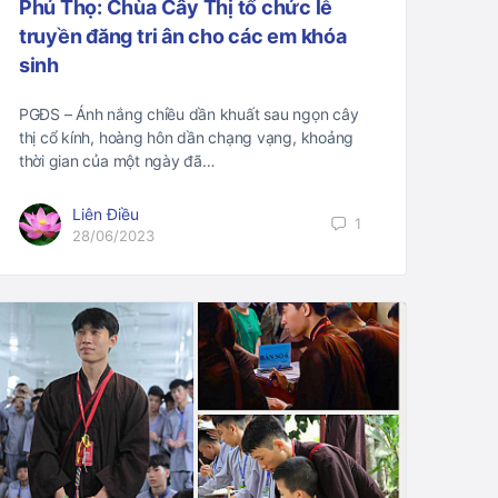
Phú Thọ: Chùa Cây Thị tổ chức lễ
truyền đăng tri ân cho các em khóa
sinh
PGĐS – Ánh nắng chiều dần khuất sau ngọn cây
thị cổ kính, hoàng hôn dần chạng vạng, khoảng
thời gian của một ngày đã…
Liên Điều
1
28/06/2023