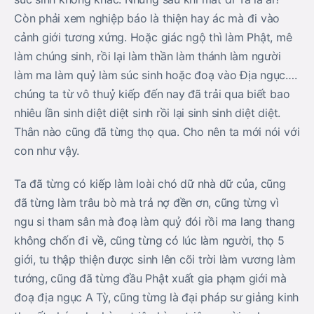
Còn phải xem nghiệp báo là thiện hay ác mà đi vào
cảnh giới tương xứng. Hoặc giác ngộ thì làm Phật, mê
làm chúng sinh, rồi lại làm thần làm thánh làm người
làm ma làm quỷ làm súc sinh hoặc đoạ vào Địa ngục….
chúng ta từ vô thuỷ kiếp đến nay đã trải qua biết bao
nhiêu lần sinh diệt diệt sinh rồi lại sinh sinh diệt diệt.
Thân nào cũng đã từng thọ qua. Cho nên ta mới nói với
con như vậy.
Ta đã từng có kiếp làm loài chó dữ nhà dữ của, cũng
đã từng làm trâu bò mà trả nợ đền ơn, cũng từng vì
ngu si tham sân mà đoạ làm quỷ đói rồi ma lang thang
không chốn đi về, cũng từng có lúc làm người, thọ 5
giới, tu thập thiện được sinh lên cõi trời làm vương làm
tướng, cũng đã từng đầu Phật xuất gia phạm giới mà
đoạ địa ngục A Tỳ, cũng từng là đại pháp sư giảng kinh