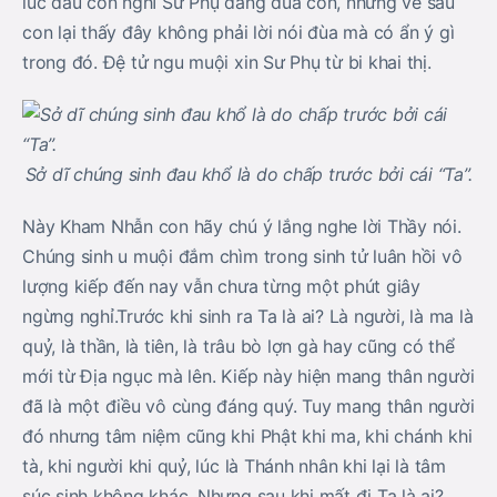
lúc đầu con nghĩ Sư Phụ đang đùa con, nhưng về sau
con lại thấy đây không phải lời nói đùa mà có ẩn ý gì
trong đó. Đệ tử ngu muội xin Sư Phụ từ bi khai thị.
Sở dĩ chúng sinh đau khổ là do chấp trước bởi cái “Ta”.
Này Kham Nhẫn con hãy chú ý lắng nghe lời Thầy nói.
Chúng sinh u muội đắm chìm trong sinh tử luân hồi vô
lượng kiếp đến nay vẫn chưa từng một phút giây
ngừng nghỉ.Trước khi sinh ra Ta là ai? Là người, là ma là
quỷ, là thần, là tiên, là trâu bò lợn gà hay cũng có thể
mới từ Địa ngục mà lên. Kiếp này hiện mang thân người
đã là một điều vô cùng đáng quý. Tuy mang thân người
đó nhưng tâm niệm cũng khi Phật khi ma, khi chánh khi
tà, khi người khi quỷ, lúc là Thánh nhân khi lại là tâm
súc sinh không khác. Nhưng sau khi mất đi Ta là ai?