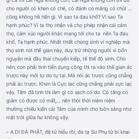
gì cả thì cái Ngã không còn, cái Ngã không còn thì dù
cho người có khen có chê, có đánh có mắng có chửi …
cũng không hề hấn gì. Vì sao ta đau khổ? Vì sao Ta
hạnh phúc? Vì ta thọ nhận và cho phép nhận cái cảm
thọ, cảm xúc người khác mang tới cho ta nên Ta đau
khổ, Ta hạnh phúc. Nhất thiết chúng sinh vì nghiệp mà
thọ sinh nơi thế gian này, duy trừ những người vì bổn
nguyện mà đầu thai chuyển kiếp, tế thế độ sinh. Cho
nên, con phải tinh tiến dụng công thì ra vào thế gian ác
trược này mới tự do tự tại. Mà nói ác trược cũng chẳng
phải ác trược. Khen là Cực lạc cũng chẳng phải cực lạc
vậy. Tâm đã tịnh thì làm gì có sạch có dơ. Có tăng có
giảm có được có mất,… nên thời thời niệm niệm
thường chiếu kiến cái Tâm của mình cho luôn sáng như
mặt trời giữa hư không vậy.
– A DI ĐÀ PHẬT, đệ tử hiểu rồi, đa tạ Sư Phụ từ bi khai