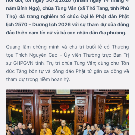
nơi đời, tối ngày 30/5/2026 (nhằm ngày 14 tháng 4
năm Bính Ngọ), chùa Tùng Vân (xã Thổ Tang, tỉnh Phú
Thọ) đã trang nghiêm tổ chức Đại lễ Phật đản Phật
lịch 2570 – Dương lịch 2026 với sự tham dự của đông
đảo thiện nam tín nữ và bà con nhân dân địa phương.
Quang lâm chứng minh và chủ trì buổi lễ có Thượng
tọa Thích Nguyên Cao – Ủy viên Thường trực Ban Trị
sự GHPGVN tỉnh, Trụ trì chùa Tùng Vân; cùng chư Tôn
đức Tăng bổn tự và đông đảo Phật tử gần xa đồng về
tham dự trong niềm hoan hỷ.