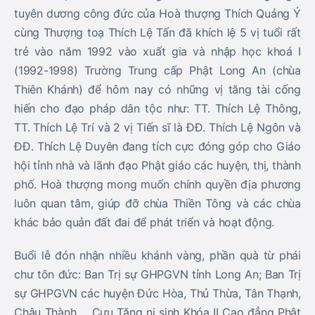
tuyên dương công đức của Hoà thượng Thích Quảng Ý
cùng Thượng toạ Thích Lệ Tấn đã khích lệ 5 vị tuổi rất
trẻ vào năm 1992 vào xuất gia và nhập học khoá I
(1992-1998) Trường Trung cấp Phật Long An (chùa
Thiên Khánh) để hôm nay có những vị tăng tài cống
hiến cho đạo pháp dân tộc như: TT. Thích Lệ Thông,
TT. Thích Lệ Trí và 2 vị Tiến sĩ là ĐĐ. Thích Lệ Ngôn và
ĐĐ. Thích Lệ Duyên đang tích cực đóng góp cho Giáo
hội tỉnh nhà và lãnh đạo Phật giáo các huyện, thị, thành
phố. Hoà thượng mong muốn chính quyền địa phương
luôn quan tâm, giúp đỡ chùa Thiền Tông và các chùa
khác bảo quản đất đai để phát triển và hoạt động.
Buổi lễ đón nhận nhiều khánh vàng, phần quà từ phái
chư tôn đức: Ban Trị sự GHPGVN tỉnh Long An; Ban Trị
sự GHPGVN các huyện Đức Hòa, Thủ Thừa, Tân Thạnh,
Châu Thành,… Cựu Tăng ni sinh Khóa II Cao đẳng Phật