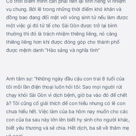
Có thời điểm mình cần phải nén lại tình riêng vì nhiệm
vụ chung. Bởi lẽ trong những thời điểm khó khăn và
đồng bao đang đối mặt với vòng sinh tử nếu làm được
một việc gì đó tử tế cho Sài Gòn được trở lại bình
thường thì đó là trách nhiệm thiêng liêng, nó càng
thiêng liêng hơn khi được đóng góp cho thành phố
được mệnh danh “Hào sảng và nghĩa tình”
Anh tâm sự: “Những ngày đầu cậu con trai 8 tuổi của
tôi mỗi lần điện thoại luôn hỏi tôi: Sao mọi người rút
chạy khỏi Sài Gòn vì dịch bệnh, giờ ba vào đó để chết
à? Tôi cũng cố giải thích để con hiểu nhưng có lẽ con
chưa hiểu hết. Việc làm của ba hôm nay muốn cho các
con của ba sau này lớn lên biết hy sinh cho người khác,
biết yêu thương và sẻ chia. Hết dịch, ba sẽ về thăm mẹ