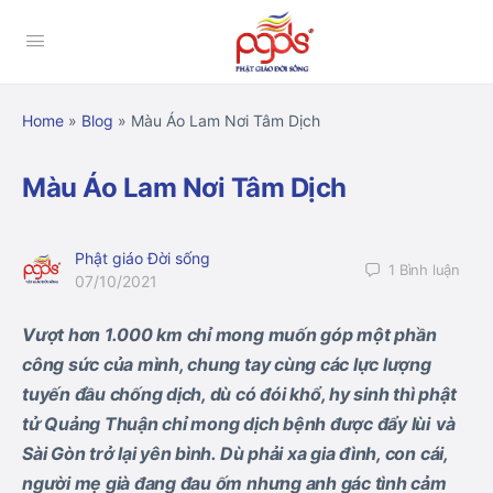
Home
»
Blog
»
Màu Áo Lam Nơi Tâm Dịch
Màu Áo Lam Nơi Tâm Dịch
Phật giáo Đời sống
1
Bình luận
07/10/2021
Vượt hơn 1.000 km chỉ mong
muốn góp một phần
công sức
của mình, chung tay cùng
các lực lượng
tuyến đầu chống dịch
, dù có đói khổ, hy sinh thì phật
tử Quảng Thuận chỉ mong dịch bệnh được
đẩy
lùi
và
Sài Gòn trở lại yên bình.
Dù
phải
xa gia đình, con cái,
người
mẹ già đang đau ốm nhưng anh gác tình cảm