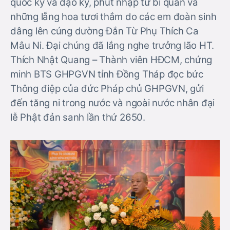
quốc kỳ và đạo kỳ, phút nhập từ bi quán và
những lẵng hoa tươi thắm do các em đoàn sinh
dâng lên cúng dường Đắn Từ Phụ Thích Ca
Mâu Ni. Đại chúng đã lắng nghe trưởng lão HT.
Thích Nhật Quang – Thành viên HĐCM, chứng
minh BTS GHPGVN tỉnh Đồng Tháp đọc bức
Thông điệp của đức Pháp chủ GHPGVN, gửi
đến tăng ni trong nước và ngoài nước nhân đại
lễ Phật đản sanh lần thứ 2650.