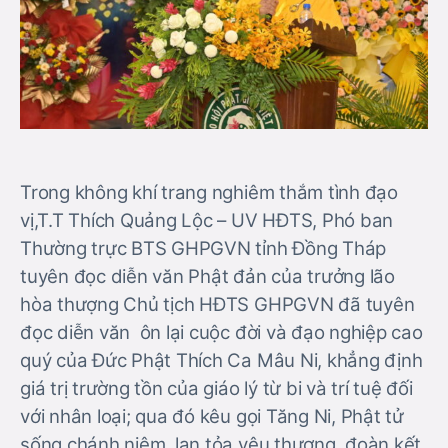
Trong không khí trang nghiêm thắm tình đạo
vị,T.T Thích Quảng Lộc – UV HĐTS, Phó ban
Thường trực BTS GHPGVN tỉnh Đồng Tháp
tuyên đọc diễn văn Phật đản của trưởng lão
hòa thượng Chủ tịch HĐTS GHPGVN đã tuyên
đọc diễn
văn ôn lại cuộc đời và đạo nghiệp cao
quý của Đức Phật Thích Ca Mâu Ni, khẳng định
giá trị trường tồn của giáo lý từ bi và trí tuệ đối
với nhân loại; qua đó kêu gọi Tăng Ni, Phật tử
sống chánh niệm, lan tỏa yêu thương, đoàn kết