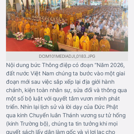
DCIM101MEDIADJI_0183.JPG
Nội dung bức Thông điệp có đoạn “Năm 2026,
đất nước Việt Nam chúng ta bước vào một giai
đoạn mới sau việc sắp xếp lại địa giới hành
chánh, kiện toàn nhân sự, sửa đổi và thông qua
một số bộ luật với quyết tâm vươn mình phát
triển. Nhìn lại lịch sử và lời dạy của Đức Phật
qua kinh Chuyển luân Thánh vương sư tử hống
(kinh Trường bộ), chúng ta tin tưởng khi mọi
quyết sách lấy dân làm gốc và vì lợi lạc cho