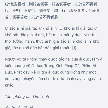
(於色愛喜者，則於苦愛喜；於苦愛喜者，則於苦不得解
脫、不明、不離欲。如是受、想、行、識愛喜者，則愛喜
苦，愛喜苦者，則於苦不得解脫.
Ư sắc ái hỉ giả, tắc ư khổ ái hỉ. Ư khổ ái hỉ giả, tắc ư
khổ bất đắc giải thoát, bất minh, bất ly dục. Như thị
thọ, tưởng, hành, thức ái hỉ giả, tắc ái hỉ khổ, ái hỉ khổ
giả, tắc ư khổ đắc bất đắc giải thoát) [1].
Người vô tri không thấy được tác hại của ái dục, tâm ý
luôn hướng về ái dục. Trong Kinh Pháp Cú, Phẩm Ái
Dục, Phật dạy, kẻ đi tìm ái dục cũng giống như một
con vượn chuyền cành tìm trái, từ cành này sang cành
khác.
Tâm phóng tại dâm hành
心 放 在 婬 行