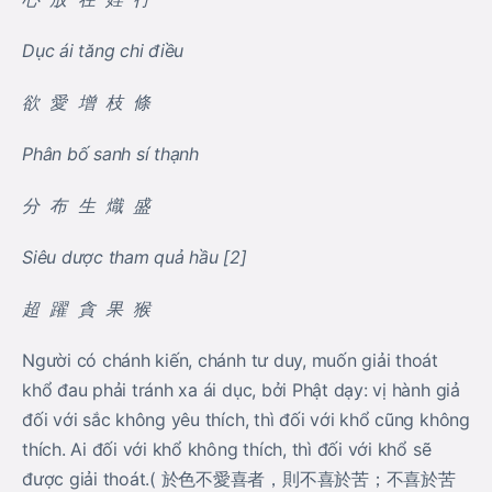
Dục ái tăng chi điều
欲 愛 增 枝 條
Phân bố sanh sí thạnh
分 布 生 熾 盛
Siêu dược tham quả hầu [2]
超 躍 貪 果 猴
Người có chánh kiến, chánh tư duy, muốn giải thoát
khổ đau phải tránh xa ái dục, bởi Phật dạy: vị hành giả
đối với sắc không yêu thích, thì đối với khổ cũng không
thích. Ai đối với khổ không thích, thì đối với khổ sẽ
được giải thoát.( 於色不愛喜者，則不喜於苦；不喜於苦