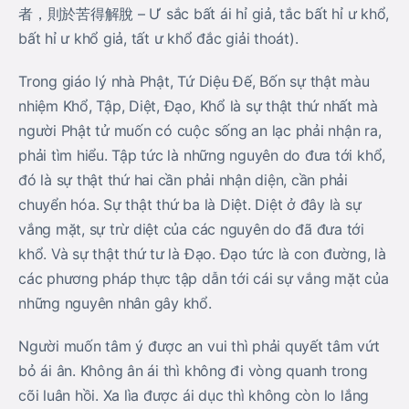
者，則於苦得解脫 – Ư sắc bất ái hỉ giả, tắc bất hỉ ư khổ,
bất hỉ ư khổ giả, tất ư khổ đắc giải thoát).
Trong giáo lý nhà Phật, Tứ Diệu Đế, Bốn sự thật màu
nhiệm Khổ, Tập, Diệt, Đạo, Khổ là sự thật thứ nhất mà
người Phật tử muốn có cuộc sống an lạc phải nhận ra,
phải tìm hiểu. Tập tức là những nguyên do đưa tới khổ,
đó là sự thật thứ hai cần phải nhận diện, cần phải
chuyển hóa. Sự thật thứ ba là Diệt. Diệt ở đây là sự
vắng mặt, sự trừ diệt của các nguyên do đã đưa tới
khổ. Và sự thật thứ tư là Đạo. Đạo tức là con đường, là
các phương pháp thực tập dẫn tới cái sự vắng mặt của
những nguyên nhân gây khổ.
Người muốn tâm ý được an vui thì phải quyết tâm vứt
bỏ ái ân. Không ân ái thì không đi vòng quanh trong
cõi luân hồi. Xa lìa được ái dục thì không còn lo lắng