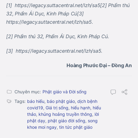
[1] https://legacy.suttacentral.net/lzh/sa5[2] Phẩm thú
32, Phẩm Ái Dục, Kinh Pháp Cú[3]
https://legacy.suttacentral.net/lzh/sa5.
[2] Phẩm thú 32, Phẩm Ái Dục, Kinh Pháp Cú.
[3] https://legacy.suttacentral.net/lzh/sa5.
Hoàng Phước Đại – Đồng An
Chuyên mục:
Phật giáo và Đời sống
Tags:
báo hiếu
,
báo phật giáo
,
dịch bệnh
covid19
,
Giá trị sống
,
hiếu hạnh
,
hiếu
thảo
,
khủng hoảng truyền thông
,
lời
phật dạy
,
phật giáo đời sống
,
song
khoe moi ngay
,
tin tức phật giáo