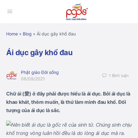
Home
»
Blog
»
Ái dục gây khổ đau
Ái dục gây khổ đau
Phật giáo Đời sống
1
Bình luận
06/09/2021
Chữ ái (愛) ở đây phải được hiểu là ái dục. Bởi ái dục là
khao khát, thèm muốn, là thứ làm mình đau khổ. Đối
tượng của ái dục là sắc.