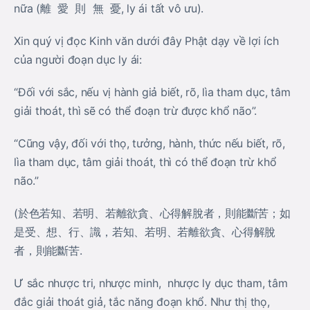
nữa (離 愛 則 無 憂, ly ái tất vô ưu).
Xin quý vị đọc Kinh văn dưới đây Phật dạy về lợi ích
của người đoạn dục ly ái:
“Đối với sắc, nếu vị hành giả biết, rõ, lìa tham dục, tâm
giải thoát, thì sẽ có thể đoạn trừ được khổ não”.
“Cũng vậy, đối với thọ, tưởng, hành, thức nếu biết, rõ,
lìa tham dục, tâm giải thoát, thì có thể đoạn trừ khổ
não.”
(於色若知、若明、若離欲貪、心得解脫者，則能斷苦；如
是受、想、行、識，若知、若明、若離欲貪、心得解脫
者，則能斷苦.
Ư sắc nhược tri, nhược minh, nhược ly dục tham, tâm
đắc giải thoát giả, tắc năng đoạn khổ. Như thị thọ,