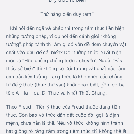
Bỉ y thức sở biến
Thử năng biến duy tam.”
Khi nói đến ngã và pháp thì trong tâm thức liền hiện
những tướng pháp, ví dụ nói đến cảnh giới “không
tướng”, pháp tánh thì làm gì có vấn đề đem chuyển vật
chất vào đầu để cải biến? Do “tưởng thức” xuất hiện
mới có “Hữu chủng chủng tướng chuyển”. Ngoài “Bỉ y
thức sở biến” thì không có đối tượng vật chất nào làm
căn bản liên tưởng. Tạng thức là kho chứa các chủng
tử để ý thức (thức thứ sáu) khởi phân biệt, gồm có ba
tên: A – lại – da, Dị Thục và Nhất Thiết Chủng.
Theo Freud – Tiền ý thức của Freud thuộc dạng tiềm
thức. Còn bảo vô thức dẫn dắt cuộc đời gọi là định
mệnh, chưa hẳn là thế. Nếu vô thức không hình thành
hạt giống rõ ràng nằm trong tiềm thức thì không thể là