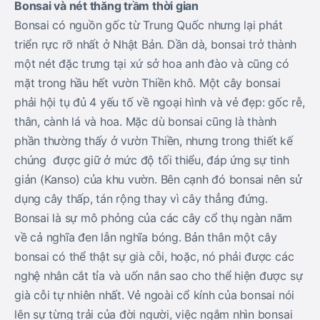
Bonsai và nét thăng trầm thời gian
Bonsai có nguồn gốc từ Trung Quốc nhưng lại phát
triển rực rỡ nhất ở Nhật Bản. Dần dà, bonsai trở thành
một nét đặc trưng tại xứ sở hoa anh đào và cũng có
mặt trong hầu hết vườn Thiền khô. Một cây bonsai
phải hội tụ đủ 4 yếu tố về ngoại hình và vẻ đẹp: gốc rễ,
thân, cành lá và hoa. Mặc dù bonsai cũng là thành
phần thường thấy ở vườn Thiền, nhưng trong thiết kế
chúng được giữ ở mức độ tối thiểu, đáp ứng sự tinh
giản (Kanso) của khu vườn. Bên cạnh đó bonsai nên sử
dụng cây thấp, tán rộng thay vì cây thẳng đứng.
Bonsai là sự mô phỏng của các cây cổ thụ ngàn năm
về cả nghĩa đen lẫn nghĩa bóng. Bản thân một cây
bonsai có thể thật sự già cỗi, hoặc, nó phải được các
nghệ nhân cắt tỉa và uốn nắn sao cho thể hiện được sự
già cỗi tự nhiên nhất. Vẻ ngoài cổ kính của bonsai nói
lên sự từng trải của đời người, việc ngắm nhìn bonsai