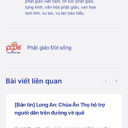
phật giáo việt nam
,
tin tức phật giáo
,
tụng kinh
,
văn hóa phật giáo
,
van hoa
tam linh
,
vu lan
,
vu lan báo hiếu
Phật giáo Đời sống
Bài viết liên quan
[Bản tin] Long An: Chùa Ân Thọ hỗ trợ
người dân trên đường về quê