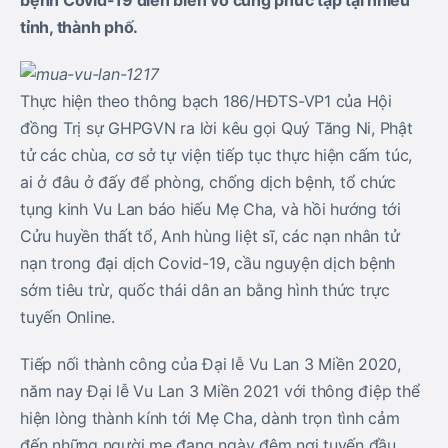
bệnh Covid-19 diễn biến vô cùng phức tạp tại nhiều
tỉnh, thành phố.
Thực hiện theo thông bạch 186/HĐTS-VP1 của Hội
đồng Trị sự GHPGVN ra lời kêu gọi Quý Tăng Ni, Phật
tử các chùa, cơ sở tự viện tiếp tục thực hiện cấm túc,
ai ở đâu ở đấy để phòng, chống dịch bệnh, tổ chức
tụng kinh Vu Lan báo hiếu Mẹ Cha, và hồi hướng tới
Cửu huyền thất tổ, Anh hùng liệt sĩ, các nạn nhân tử
nạn trong đại dịch Covid-19, cầu nguyện dịch bệnh
sớm tiêu trừ, quốc thái dân an bằng hình thức trực
tuyến Online.
Tiếp nối thành công của Đại lễ Vu Lan 3 Miền 2020,
năm nay Đại lễ Vu Lan 3 Miền 2021 với thông điệp thể
hiện lòng thành kính tới Mẹ Cha, dành trọn tình cảm
đến những người mẹ đang ngày đêm nơi tuyến đầu