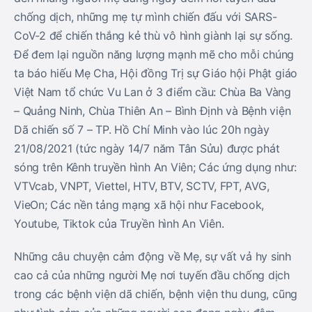
chống dịch, những mẹ tự mình chiến đấu với SARS-
CoV-2 để chiến thắng kẻ thù vô hình giành lại sự sống.
Để đem lại nguồn năng lượng mạnh mẽ cho mỗi chúng
ta báo hiếu Mẹ Cha, Hội đồng Trị sự Giáo hội Phật giáo
Việt Nam tổ chức Vu Lan ở 3 điểm cầu: Chùa Ba Vàng
– Quảng Ninh, Chùa Thiên An – Bình Định và Bệnh viện
Dã chiến số 7 – TP. Hồ Chí Minh vào lúc 20h ngày
21/08/2021 (tức ngày 14/7 năm Tân Sửu) được phát
sóng trên Kênh truyền hình An Viên; Các ứng dụng như:
VTVcab, VNPT, Viettel, HTV, BTV, SCTV, FPT, AVG,
VieOn; Các nền tảng mạng xã hội như Facebook,
Youtube, Tiktok của Truyền hình An Viên.
Những câu chuyện cảm động về Mẹ, sự vất vả hy sinh
cao cả của những người Mẹ nơi tuyến đầu chống dịch
trong các bệnh viện dã chiến, bệnh viện thu dung, cũng