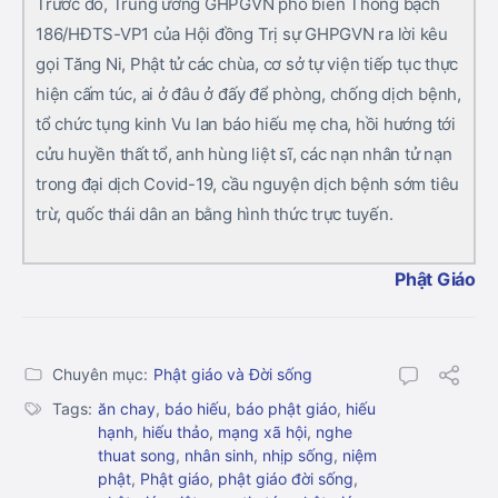
Trước đó, Trung ương GHPGVN phổ biến Thông bạch
186/HĐTS-VP1 của Hội đồng Trị sự GHPGVN ra lời kêu
gọi Tăng Ni, Phật tử các chùa, cơ sở tự viện tiếp tục thực
hiện cấm túc, ai ở đâu ở đấy để phòng, chống dịch bệnh,
tổ chức tụng kinh Vu lan báo hiếu mẹ cha, hồi hướng tới
cửu huyền thất tổ, anh hùng liệt sĩ, các nạn nhân tử nạn
trong đại dịch Covid-19, cầu nguyện dịch bệnh sớm tiêu
trừ, quốc thái dân an bằng hình thức trực tuyến.
Phật Giáo
Chuyên mục:
Phật giáo và Đời sống
Tags:
ăn chay
,
báo hiếu
,
báo phật giáo
,
hiếu
hạnh
,
hiếu thảo
,
mạng xã hội
,
nghe
thuat song
,
nhân sinh
,
nhịp sống
,
niệm
phật
,
Phật giáo
,
phật giáo đời sống
,