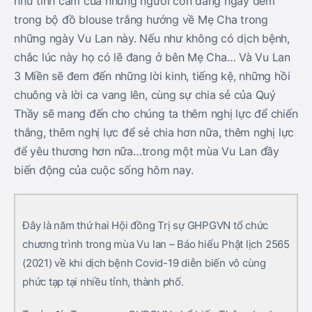
như tình cảm của những người con đang ngày đêm
trong bộ đồ blouse trắng hướng về Mẹ Cha trong
những ngày Vu Lan này. Nếu như không có dịch bệnh,
chắc lúc này họ có lẽ đang ở bên Mẹ Cha… Và Vu Lan
3 Miền sẽ đem đến những lời kinh, tiếng kệ, những hồi
chuông và lời ca vang lên, cùng sự chia sẻ của Quý
Thầy sẽ mang đến cho chúng ta thêm nghị lực để chiến
thắng, thêm nghị lực để sẻ chia hơn nữa, thêm nghị lực
để yêu thương hơn nữa…trong một mùa Vu Lan đầy
biến động của cuộc sống hôm nay.
Đây là năm thứ hai Hội đồng Trị sự GHPGVN tổ chức
chương trình trong mùa Vu lan – Báo hiếu Phật lịch 2565
(2021) về khi dịch bệnh Covid-19 diễn biến vô cùng
phức tạp tại nhiều tỉnh, thành phố.