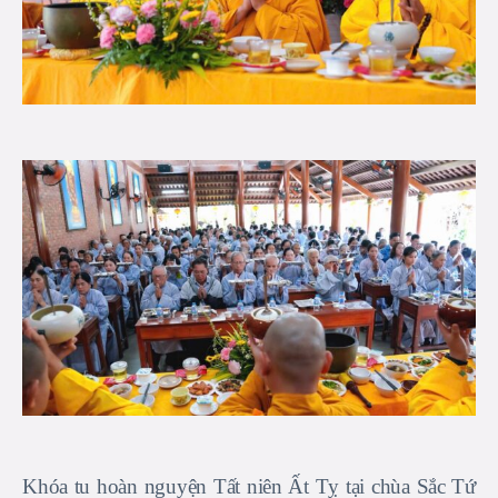
Khóa tu hoàn nguyện Tất niên Ất Tỵ tại chùa Sắc Tứ