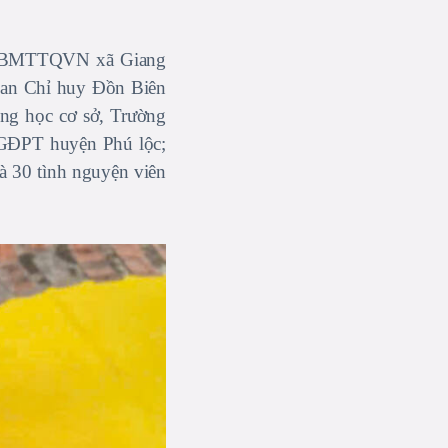
h UBMTTQVN xã Giang
an Chỉ huy Đồn Biên
ng học cơ sở, Trường
 GĐPT huyện Phú lộc;
à 30 tình nguyện viên