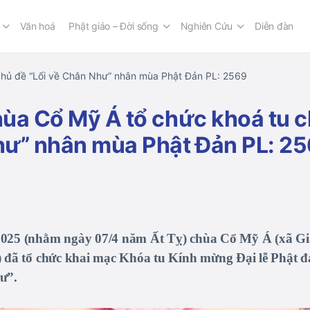
Văn hoá
Phật giáo – Đời sống
Nghiên Cứu
Diễn đàn
chủ đề “Lối về Chân Như” nhân mùa Phật Đản PL: 2569
ùa Cổ Mỹ Á tổ chức khoá tu c
hư” nhân mùa Phật Đản PL: 2
025 (nhằm ngày 07/4 năm Ất Tỵ) chùa Cổ Mỹ Á (xã Gi
 đã tổ chức khai mạc Khóa tu Kính mừng Đại lễ Phật đ
hư”.