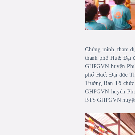
Chứng minh, tham dự
thành phố Huế; Đại 
GHPGVN huyện Phú 
phố Huế; Đại đức 
Trưởng Ban Tổ chức
GHPGVN huyện Phú 
BTS GHPGVN huyện