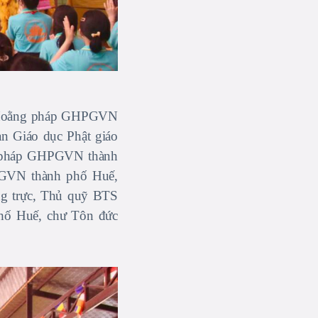
an Hoằng pháp GHPGVN
n Giáo dục Phật giáo
 pháp GHPGVN thành
GVN thành phố Huế,
g trực, Thủ quỹ BTS
ố Huế, chư Tôn đức