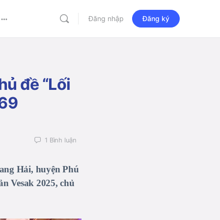
Đăng nhập
Đăng ký
More
options
hủ đề “Lối
569
1
Bình luận
ang Hải, huyện Phú
ản Vesak 2025, chủ