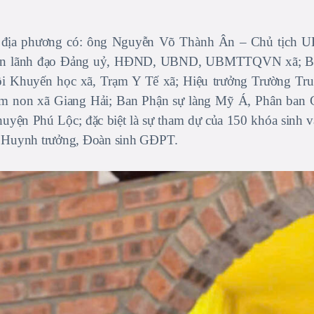
n địa phương có: ông Nguyễn Võ Thành Ân – Chủ tịc
diện lãnh đạo Đảng uỷ, HĐND, UBND, UBMTTQVN xã; B
i Khuyến học xã, Trạm Y Tế xã; Hiệu trưởng Trường Tru
m non xã Giang Hải; Ban Phận sự làng Mỹ Á, Phân ban
uyện Phú Lộc; đặc biệt là sự tham dự của 150 khóa sinh v
ên, Huynh trưởng, Đoàn sinh GĐPT.