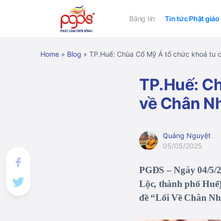
Bảng tin
Tin tức Phật giáo
Home
»
Blog
»
TP.Huế: Chùa Cổ Mỹ Á tổ chức khoá tu 
TP.Huế: Ch
về Chân N
Quảng Nguyệt
05/05/2025
PGĐS – Ngày 04/5/2
Lộc, thành phố Huế)
đề “Lối Về Chân N