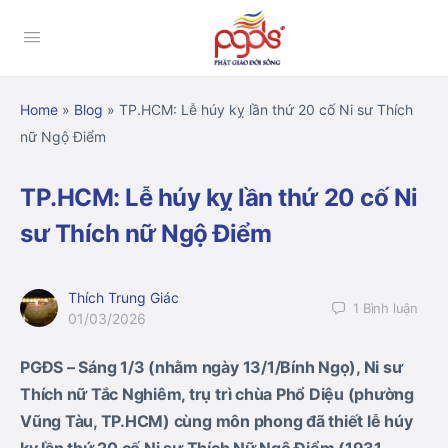
Home
»
Blog
»
TP.HCM: Lễ húy kỵ lần thứ 20 cố Ni sư Thích
nữ Ngộ Điểm
TP.HCM: Lễ húy kỵ lần thứ 20 cố Ni
sư Thích nữ Ngộ Điểm
Thích Trung Giác
1
Bình luận
01/03/2026
PGĐS – Sáng
1/3 (nhằm ngày 13/1/Bính Ngọ)
, Ni sư
Thích nữ Tắc Nghiêm, trụ trì chùa Phổ Diệu (phường
Vũng Tàu
,
TP.HCM) cùng môn phong đã thiết lễ húy