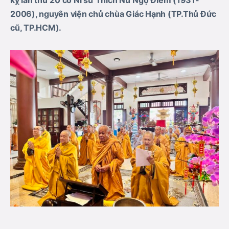
kỵ lần thứ
20
cố Ni sư Thích Nữ Ngộ Điểm (1931-
2006), nguyên viện chủ chùa Giác Hạnh (
TP.Thủ Đức
cũ
, TP.HCM).