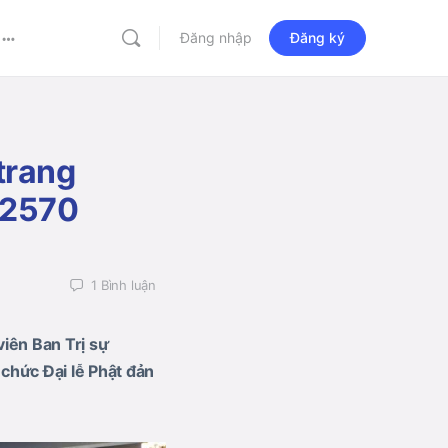
Đăng nhập
Đăng ký
More
options
trang
h 2570
1
Bình luận
iên Ban Trị sự
chức Đại lễ Phật đản