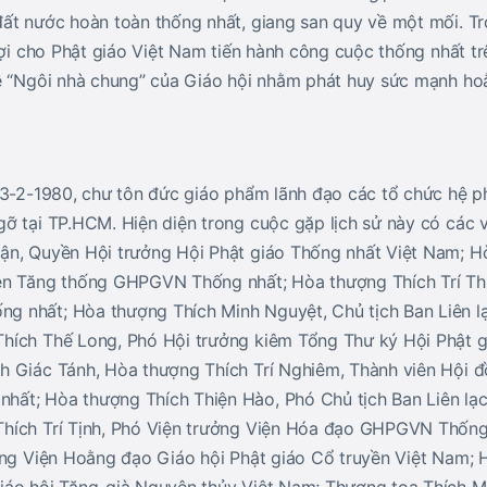
ất nước hoàn toàn thống nhất, giang san quy về một mối. Tr
lợi cho Phật giáo Việt Nam tiến hành công cuộc thống nhất t
ề “Ngôi nhà chung” của Giáo hội nhằm phát huy sức mạnh ho
13-2-1980, chư tôn đức giáo phẩm lãnh đạo các tổ chức hệ ph
ỡ tại TP.HCM. Hiện diện trong cuộc gặp lịch sử này có các 
ận, Quyền Hội trưởng Hội Phật giáo Thống nhất Việt Nam; H
ện Tăng thống GHPGVN Thống nhất; Hòa thượng Thích Trí Thủ
 nhất; Hòa thượng Thích Minh Nguyệt, Chủ tịch Ban Liên lạ
hích Thế Long, Phó Hội trưởng kiêm Tổng Thư ký Hội Phật g
h Giác Tánh, Hòa thượng Thích Trí Nghiêm, Thành viên Hội 
ất; Hòa thượng Thích Thiện Hào, Phó Chủ tịch Ban Liên lạc
hích Trí Tịnh, Phó Viện trưởng Viện Hóa đạo GHPGVN Thống
ởng Viện Hoằng đạo Giáo hội Phật giáo Cổ truyền Việt Nam; 