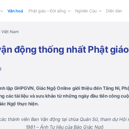
Văn hoá
Phật giáo – Đời sống
Nghiên Cứu
Diễn đàn
o Việt Nam
 vận động thống nhất Phật giá
g
h lập GHPGVN, Giác Ngộ Online giới thiệu đến Tăng Ni, Phật
ống các tài liệu và sưu khảo từ những ngày đầu tiên công cu
iác Ngộ
thực hiện.
ác thành viên Ban Vận động tại chùa Quán Sứ, tham dự Hội n
1981 – Ảnh Tư liệu của Báo Giác Ngộ