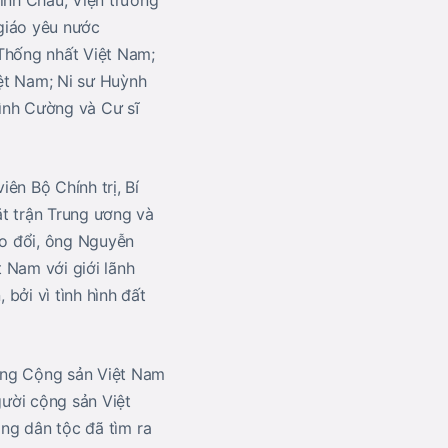
inh Châu, Viện trưởng
giáo yêu nước
Thống nhất Việt Nam;
ệt Nam; Ni sư Huỳnh
Đình Cường và Cư sĩ
ên Bộ Chính trị, Bí
t trận Trung ương và
ao đổi, ông Nguyễn
 Nam với giới lãnh
bởi vì tình hình đất
ảng Cộng sản Việt Nam
gười cộng sản Việt
óng dân tộc đã tìm ra