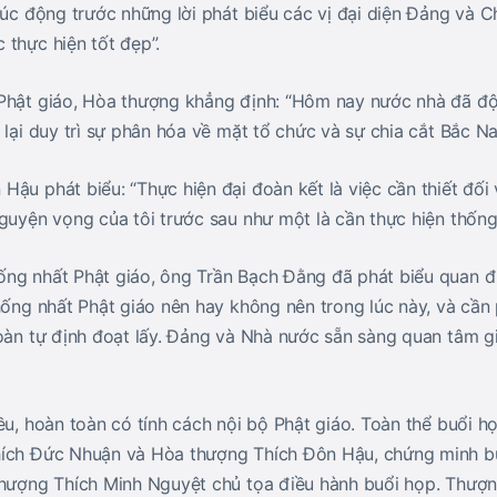
xúc động trước những lời phát biểu các vị đại diện Đảng và C
 thực hiện tốt đẹp”.
Phật giáo, Hòa thượng khẳng định: “Hôm nay nước nhà đã độc
 lại duy trì sự phân hóa về mặt tổ chức và sự chia cắt Bắc N
ậu phát biểu: “Thực hiện đại đoàn kết là việc cần thiết đối
guyện vọng của tôi trước sau như một là cần thực hiện thống 
ống nhất Phật giáo, ông Trần Bạch Đằng đã phát biểu quan 
hống nhất Phật giáo nên hay không nên trong lúc này, và cần
toàn tự định đoạt lấy. Đảng và Nhà nước sẵn sàng quan tâm g
ều, hoàn toàn có tính cách nội bộ Phật giáo. Toàn thể buổi 
hích Đức Nhuận và Hòa thượng Thích Đôn Hậu, chứng minh b
thượng Thích Minh Nguyệt chủ tọa điều hành buổi họp. Thượn