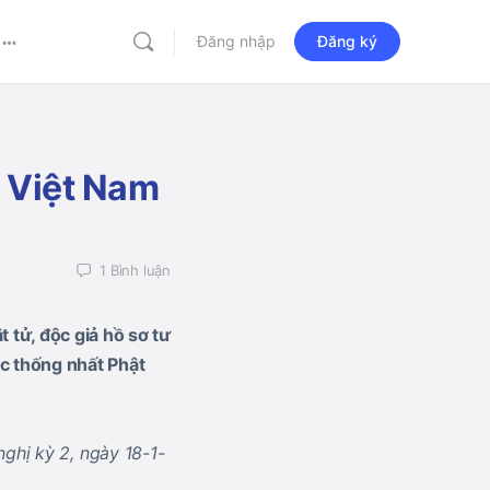
Đăng nhập
Đăng ký
More
options
o Việt Nam
1
Bình luận
 tử, độc giả hồ sơ tư
ộc thống nhất Phật
ghị kỳ 2, ngày 18-1-