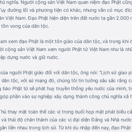
hủ nghĩa. Người cộng sản Việt Nam quan niệm đạo Phật cũn
Tuy đường lối và phương tiện có khác, nhưng vẫn có mục đí
n Việt Nam. Đạo Phật hiện diện trên đất nước ta gần 2.000 n
ự tồn vong của dân tộc.
am xem đạo Phật là một tôn giáo của dân tộc, và trong khi 
ời cộng sản Việt Nam xem người Phật tử Việt Nam như là n
iệp dựng nước và giữ nước.
 của người Phật giáo đối với dân tộc, ông nói: “Lịch sử gia
dân tộc, với sứ mạng đó, chúng tôi tin tưởng sâu sắc rằng c
 bào Phật tử sẽ phát huy truyền thống yêu nước của mình, ti
óp phần vào sự nghiệp xây dựng thành công chủ nghĩa xã hộ
Thủ thay mặt toàn thể các vị trong buổi họp mặt phát biểu c
và thái độ chân thành của các vị đại diện Đảng và Nhà nước
gắn liền nhau trong lịch sử. Từ khi du nhập đến nay, đạo Phậ