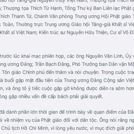
áo hội Tăng-già Nguyên thủy Việt Nam; Thượng tọa Thích M
; Thượng tọa Thích Từ Hạnh, Tổng Thư ký Ban Liên lạc Phật 
hích Thanh Tứ, Chánh Văn phòng Trung ương Hội Phật giáo 
 Toàn, Thường trực Trung ương Giáo hội Tăng-già Khất sĩ Vi
i Khất sĩ Việt Nam; Kiến trúc sư Nguyễn Hữu Thiện, Cư sĩ Võ 
rước lúc khai mạc phiên họp, các ông Nguyễn Văn Linh, Ủy vi
ung ương Đảng; Trần Bạch Đằng, Phó Trưởng ban Dân vận Mặ
Tôn giáo Chính phủ đến thăm và nói chuyện. Trong cuộc tr
 là buổi gặp mặt đầu tiên của Trung ương Đảng Cộng sản Việt
, và ông tỏ ý tiếc cuộc gặp gỡ không được diễn ra sớm hơn, 
óng gặp nhiều vấn đề cấp bách phải giải quyết.
ã dành phần lớn thời gian để trình bày về quan điểm của Đ
ói về nhiệm vụ của Phật giáo đối với dân tộc. Ông nói rằng n
 Chủ tịch Hồ Chí Minh, vì lòng yêu nước, vì mục đích giải ph