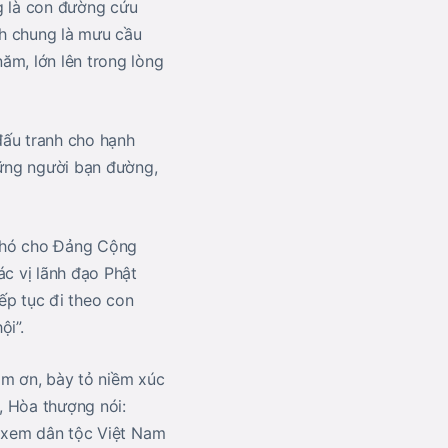
g là con đường cứu
ch chung là mưu cầu
ăm, lớn lên trong lòng
đấu tranh cho hạnh
hững người bạn đường,
o phó cho Đảng Cộng
ác vị lãnh đạo Phật
ếp tục đi theo con
i”.
ảm ơn, bày tỏ niềm xúc
, Hòa thượng nói:
t xem dân tộc Việt Nam