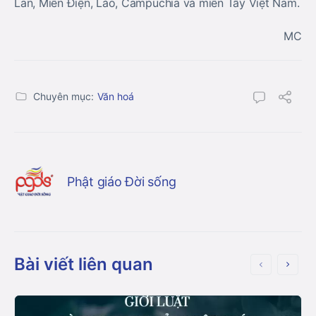
Lan, Miến Điện, Lào, Campuchia và miền Tây Việt Nam.
MC
Chuyên mục:
Văn hoá
Phật giáo Đời sống
Bài viết liên quan