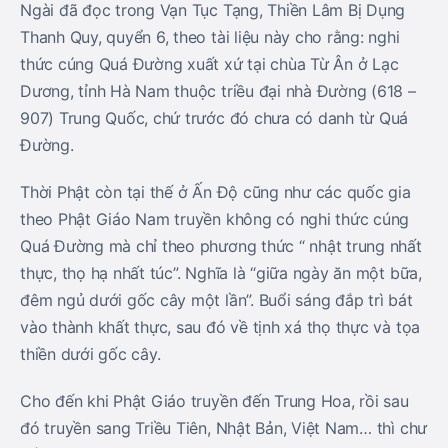
Ngài đã đọc trong Vạn Tục Tạng, Thiền Lâm Bị Dụng
Thanh Quy, quyển 6, theo tài liệu này cho rằng: nghi
thức cúng Quá Đường xuất xứ tại chùa Từ Ân ở Lạc
Dương, tỉnh Hà Nam thuộc triều đại nhà Đường (618 –
907) Trung Quốc, chứ trước đó chưa có danh từ Quá
Đường.
Thời Phật còn tại thế ở Ấn Độ cũng như các quốc gia
theo Phật Giáo Nam truyền không có nghi thức cúng
Quá Đường mà chỉ theo phương thức “ nhật trung nhất
thực, thọ hạ nhất túc”. Nghĩa là “giữa ngày ăn một bữa,
đêm ngủ dưới gốc cây một lần”. Buổi sáng đắp trì bát
vào thành khất thực, sau đó về tịnh xá thọ thực và tọa
thiền dưới gốc cây.
Cho đến khi Phật Giáo truyền đến Trung Hoa, rồi sau
đó truyền sang Triều Tiên, Nhật Bản, Việt Nam… thì chư