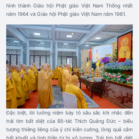
hình thành Giáo hội Phật giáo Việt Nam Thống nhất
năm 1964 và Giáo hội Phật giáo Việt Nam năm 1981.
Đặc biệt, lời tưởng niệm bày tỏ sâu sắc khi nhắc đến
trái tim bất diệt của Bồ-tát Thích Quảng Đức – biểu
tượng thiêng liêng của ý chí kiên cường, lòng quả cảm
bất khuất và tinh thần từ bi vô lượng. Trái tim bất diệt