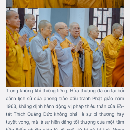
Trong không khí thiêng liêng, Hòa thượng đã ôn lại bối
cảnh lịch sử của phong trào đấu tranh Phật giáo năm
1963, khẳng định hành động vị pháp thiêu thân của Bồ-
tát Thích Quảng Đức không phải là sự bi thương hay
tuyệt vọng, mà là sự hiến dâng tối thượng của một tâm
hồn thấm nhuần giáo lý vô ngã, từ bi và trí tuệ. Ngọn