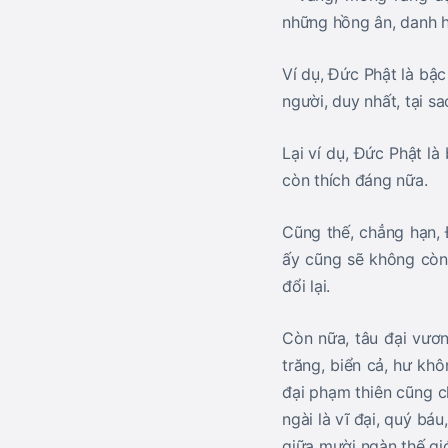
những hồng ân, danh h
Ví dụ, Đức Phật là bậc
người, duy nhất, tại sa
Lại ví dụ, Đức Phật l
còn thích đáng nữa.
Cũng thế, chẳng hạn, 
ấy cũng sẽ không còn 
đổi lại.
Còn nữa, tâu đại vương
trăng, biển cả, hư kh
đại phạm thiên cũng c
ngài là vĩ đại, quý bá
giữa mười ngàn thế giớ