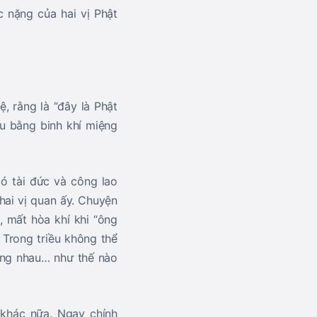
c nặng của hai vị Phật
ệ, rằng là “đây là Phật
au bằng binh khí miệng
có tài đức và công lao
hai vị quan ấy. Chuyện
ẽ, mất hòa khí khi “ông
 Trong triều không thể
ang nhau… như thế nào
 khác nữa. Ngay chính