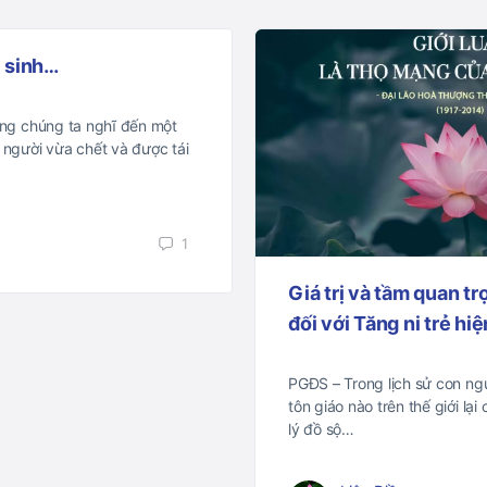
i sinh…
ờng chúng ta nghĩ đến một
 người vừa chết và được tái
1
Giá trị và tầm quan tr
đối với Tăng ni trẻ hi
PGĐS – Trong lịch sử con ngư
tôn giáo nào trên thế giới lại
lý đồ sộ…