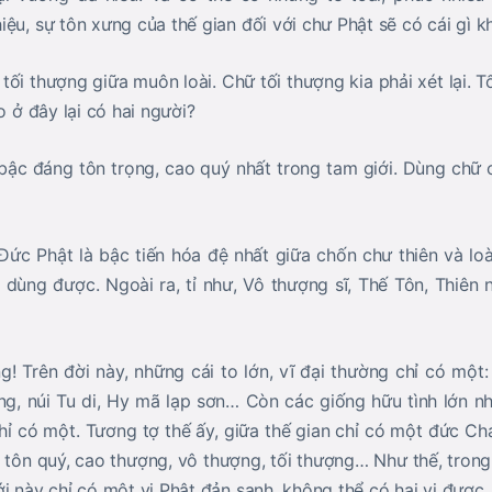
iệu, sự tôn xưng của thế gian đối với chư Phật sẽ có cái gì 
 tối thượng giữa muôn loài. Chữ tối thượng kia phải xét lại. T
o ở đây lại có hai người?
à bậc đáng tôn trọng, cao quý nhất trong tam giới. Dùng chữ
Đức Phật là bậc tiến hóa đệ nhất giữa chốn chư thiên và loà
dùng được. Ngoài ra, tỉ như, Vô thượng sĩ, Thế Tôn, Thiên
! Trên đời này, những cái to lớn, vĩ đại thường chỉ có một:
ông, núi Tu di, Hy mã lạp sơn… Còn các giống hữu tình lớn n
hỉ có một. Tương tợ thế ấy, giữa thế gian chỉ có một đức C
u, tôn quý, cao thượng, vô thượng, tối thượng… Như thế, trong
i này chỉ có một vị Phật đản sanh, không thể có hai vị được,