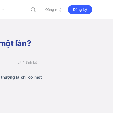
Đăng nhập
Đăng ký
More
options
 một lần?
1
Bình luận
i thượng là chỉ có một