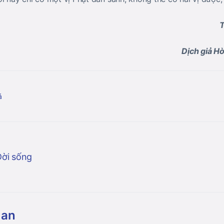
T
Dịch giả H
á
Đời sống
uan