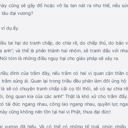
này cũng sẽ gãy đổ hoặc vỡ lìa tan nát ra như thế, nếu sứ
 tâu đại vương?
 ví dụ ấy.
iều tai hại do tranh chấp, do chia rẽ, do chấp thủ, do bảo v
của anh”; và thế là phân thành hai nhóm, sẽ tranh đấu với nh
. Nói tóm là những điều nguy hại cho giáo pháp sẽ xảy ra.
triều đình của trẫm đây, nếu trẫm có hai vị quan cận thần 
trẫm sủng ái. Quan lại trong triều đều phân làm đôi ủng hộ 
 là sẽ có chuyện tranh chấp cãi cọ lôi thôi, sẽ có sự chia r
i, ông quan kia của các anh!” Thật là khó xử cho trẫm đấy.
có tài đức ngang nhau, công lao ngang nhau, quyền lực ng
 này cũng không nên tồn tại hai vị Phật, thưa đại đức!
i vương đã hiểu. Và có thể có những tế toái, phức nhiễu