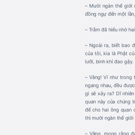
– Mười ngàn thế giới 
đồng ngự đến một lần,
– Trẫm đã hiểu nhờ hai
– Ngoài ra, biết bao đ
của tôi, kia là Phật 
lưỡi, binh khí đao gậy
– Vâng! Ví như trong 
ngang nhau, đều được 
gì sẽ xảy ra? Dĩ nhiên
quan này của chúng tô
để cho hai ông quan 
thì mười ngàn thế giới
– Vâng, mong rằng đạ