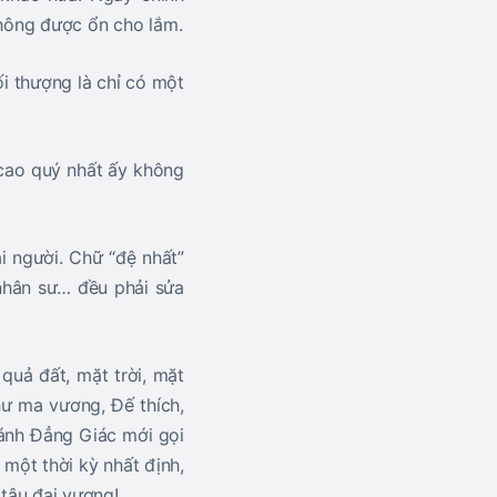
không được ổn cho lắm.
ối thượng là chỉ có một
 cao quý nhất ấy không
i người. Chữ “đệ nhất”
 nhân sư… đều phải sửa
 quả đất, mặt trời, mặt
hư ma vương, Đế thích,
hánh Đẳng Giác mới gọi
 một thời kỳ nhất định,
 tâu đại vương!