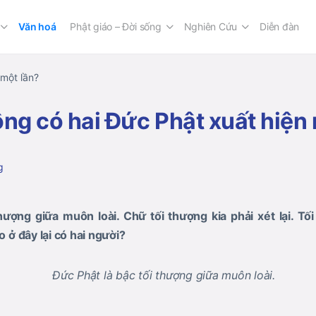
Văn hoá
Phật giáo – Đời sống
Nghiên Cứu
Diễn đàn
 một lần?
ông có hai Đức Phật xuất hiện
g
hượng giữa muôn loài. Chữ tối thượng kia phải xét lại. Tố
o ở đây lại có hai người?