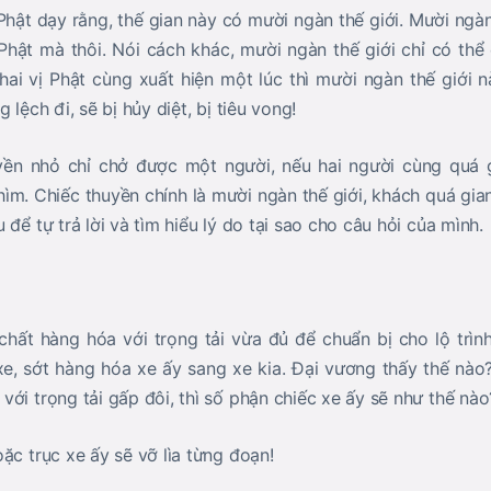
hật dạy rằng, thế gian này có mười ngàn thế giới. Mười ngàn
hật mà thôi. Nói cách khác, mười ngàn thế giới chỉ có thể
hai vị Phật cùng xuất hiện một lúc thì mười ngàn thế giới n
 lệch đi, sẽ bị hủy diệt, bị tiêu vong!
yền nhỏ chỉ chở được một người, nếu hai người cùng quá g
hìm. Chiếc thuyền chính là mười ngàn thế giới, khách quá gian
 để tự trả lời và tìm hiểu lý do tại sao cho câu hỏi của mình.
 chất hàng hóa với trọng tải vừa đủ để chuẩn bị cho lộ trình
xe, sớt hàng hóa xe ấy sang xe kia. Đại vương thấy thế nà
ới trọng tải gấp đôi, thì số phận chiếc xe ấy sẽ như thế nào
ặc trục xe ấy sẽ vỡ lìa từng đoạn!