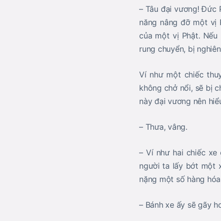
– Tâu đại vương! Đức P
năng nâng đỡ một vị P
của một vị Phật. Nếu 
rung chuyển, bị nghiêng
Ví như một chiếc thu
không chở nổi, sẽ bị c
này đại vương nên hiểu
– Thưa, vâng.
– Ví như hai chiếc xe
người ta lấy bớt một 
nặng một số hàng hóa v
– Bánh xe ấy sẽ gãy ho