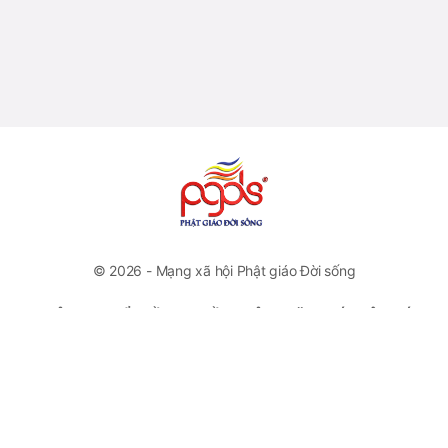
© 2026 - Mạng xã hội Phật giáo Đời sống
CÔNG TY CỔ PHẦN TRUYỀN THÔNG VĂN HOÁ PHẬT GIÁO
ĐỜI SỐNG
VP Đại diện: Số 46 Trương Hán Siêu, Quận Hoàn Kiếm, Hà
Nội
Hotline: +84778112222