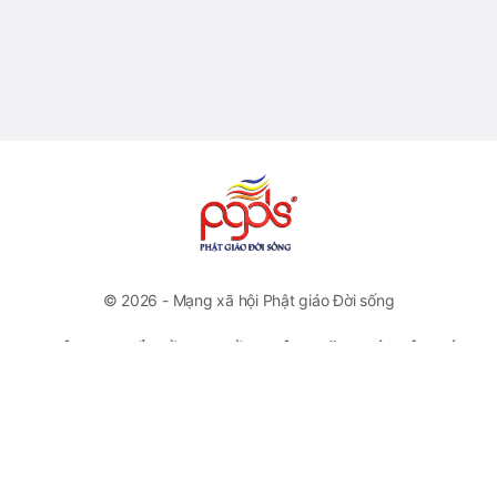
© 2026 - Mạng xã hội Phật giáo Đời sống
CÔNG TY CỔ PHẦN TRUYỀN THÔNG VĂN HOÁ PHẬT GIÁO
ĐỜI SỐNG
VP Đại diện: Số 46 Trương Hán Siêu, Quận Hoàn Kiếm, Hà
Nội
Hotline: +84778112222