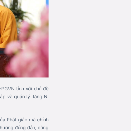
HPGVN tỉnh
với chủ đề
áp và quản lý Tăng Ni
của Phật giáo mà chính
h hướng đúng đắn, công