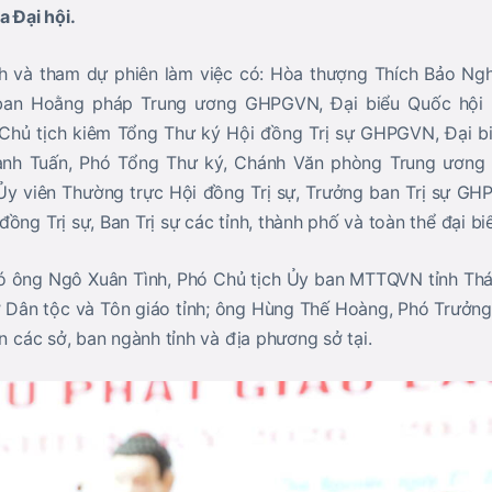
a Đại hội.
 và tham dự phiên làm việc có:
Hòa thượng Thích Bảo Ng
 ban Hoằng pháp Trung ương GHPGVN, Đại biểu Quốc hội
 Chủ tịch kiêm Tổng Thư ký Hội đồng Trị sự GHPGVN, Đại bi
anh Tuấn
, Phó Tổng Thư ký, Chánh Văn phòng Trung ươn
 Ủy viên Thường trực Hội đồng Trị sự, Trưởng ban Trị sự G
ồng Trị sự, Ban Trị sự các tỉnh, thành phố và toàn thể đại bi
có ông Ngô Xuân Tình, Phó Chủ tịch Ủy ban MTTQVN tỉnh Thá
Dân tộc và Tôn giáo tỉnh; ông Hùng Thế Hoàng, Phó Trưởng
ện các sở, ban ngành tỉnh và địa phương sở tại.