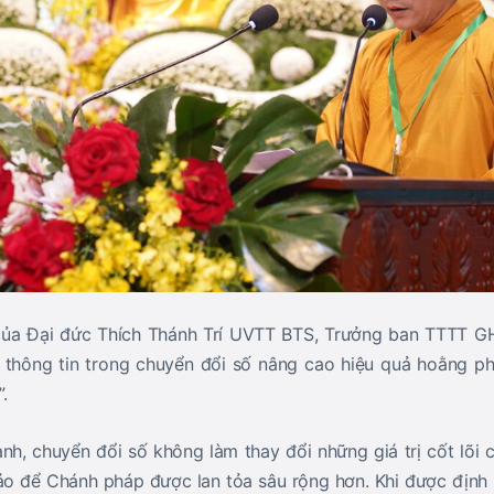
của
Đại đức Thích Thánh Trí UVTT BTS, Trưởng ban TTTT G
thông tin trong chuyển đổi số nâng cao hiệu quả hoằng ph
”
.
nh, chuyển đổi số không làm thay đổi những giá trị cốt lõi 
xảo để Chánh pháp được lan tỏa sâu rộng hơn. Khi được địn