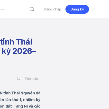
Đăng nhập
Đăng ký
More
options
 tỉnh Thái
m kỳ 2026–
1
Bình luận
N tỉnh Thái Nguyên đã
ên lần thứ I, nhiệm kỳ
tôn đức Tăng Ni và các