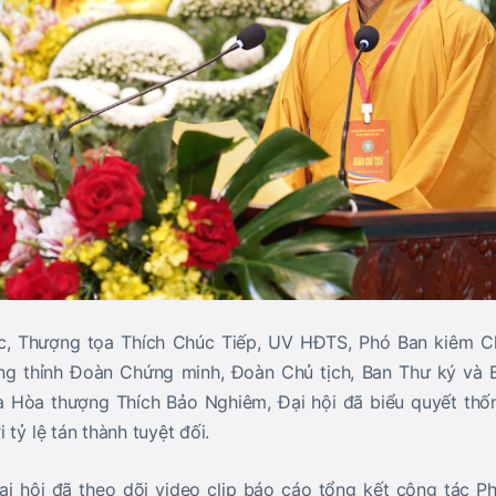
c,
Thượng tọa Thích Chúc Tiếp, UV HĐTS, Phó Ban kiêm C
ng thỉnh Đoàn Chứng minh, Đoàn Chủ tịch, Ban Thư ký và B
ủa
Hòa thượng Thích Bảo Nghiêm
, Đại hội đã biểu quyết th
 tỷ lệ tán thành tuyệt đối.
ại hội đã theo dõi
video clip báo cáo tổng kết công tác P