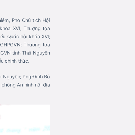
hiêm
, Phó Chủ tịch Hội
 khóa XVI;
Thượng tọa
ểu Quốc hội khóa XVI;
g GHPGVN;
Thượng tọa
HPGVN tỉnh Thái Nguyên
ểu chính thức.
i Nguyên; ông Đinh Bộ
 phòng An ninh nội địa