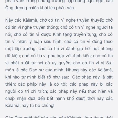
phân vân! Trong những trường hợp đáng nghi ngờ, các
Ông đương nhiên khởi lên phân vân.
Này các Kàlàmà, chớ có tin vì nghe truyền thuyết; chớ
có tin vì nghe truyền thống; chớ có tin vì nghe người ta
nói; chớ có tin vì được Kinh tạng truyền tụng; chớ có
tin vì nhân lý luận siêu hình; chớ có tin vì đúng theo
một lập trường; chớ có tin vì đánh giá hời hợt những
dữ kiện; chớ có tin vì phù hợp với định kiến; chớ có tin
vì phát xuất từ nơi có uy quyền; chớ có tin vì vị Sa-
môn là bậc Đạo sư của mình. Nhưng này các Kàlàmà,
khi nào tự mình biết rõ như sau: “Các pháp này là bất
thiện; các pháp này là có tội; các pháp này bị các
người có trí chỉ trích; các pháp này nếu thực hiện và
chấp nhận đưa đến bất hạnh khổ đau”, thời này các
Kàlàmà, hãy từ bỏ chúng!
Các Ông nghĩ thế nào, này các Kàlàmà, lòng tham khởi