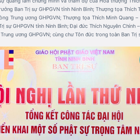
 sự quang lâm chứng minh và tham dự của Hòa thượng Thí
 Trưởng Ban Trị sự GHPGVN tỉnh Ninh Bình; Thượng tọa Thích
hòng Trung ương GHPGVN; Thượng tọa Thích Minh Quang – 
rị sự GHPGVN tỉnh Ninh Bình; Đại đức Thích Nguyên Chính 
Trung ương GHPGVN; cùng chư Tôn đức trong toàn Ban Trị s