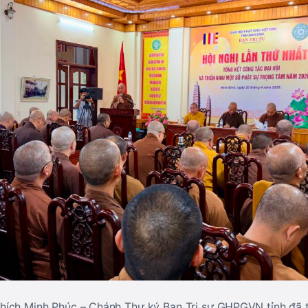
 Thích Minh Phúc – Chánh Thư ký Ban Trị sự GHPGVN tỉnh đã 