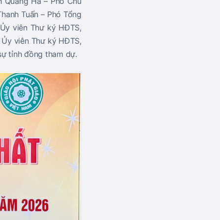
ch Quảng Hà – Phó Chủ
 Thanh Tuấn – Phó Tổng
Ủy viên Thư ký HĐTS,
– Ủy viên Thư ký HĐTS,
ự tỉnh đồng tham dự.