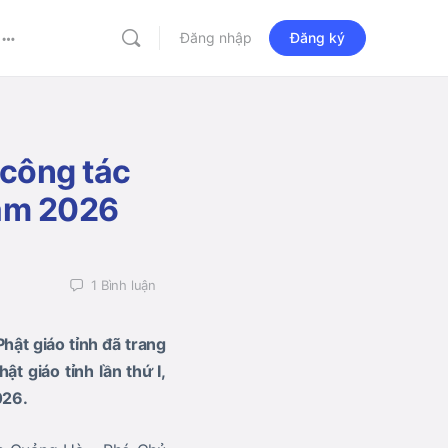
Đăng nhập
Đăng ký
More
options
 công tác
năm 2026
1
Bình luận
hật giáo tỉnh đã trang
t giáo tỉnh lần thứ I,
026.