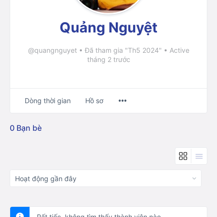
Quảng Nguyệt
@quangnguyet
•
Đã tham gia "Th5 2024"
•
Active
tháng 2 trước
Menu
Dòng thời gian
Hồ sơ
Items
0
Bạn bè
Show:
Rất tiếc, không tìm thấy thành viên nào.