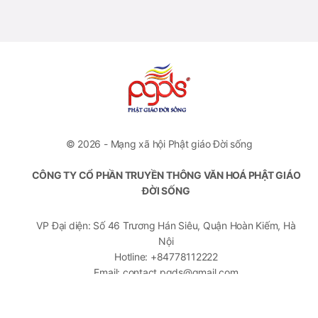
© 2026 - Mạng xã hội Phật giáo Đời sống
CÔNG TY CỔ PHẦN TRUYỀN THÔNG VĂN HOÁ PHẬT GIÁO
ĐỜI SỐNG
VP Đại diện: Số 46 Trương Hán Siêu, Quận Hoàn Kiếm, Hà
Nội
Hotline: +84778112222
Email: contact.pgds@gmail.com
Giấy phép hoạt động số 394/GP-BTTTT do Bộ Thông Tin
Truyền Thông cấp ngày 15/09/2020