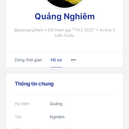
Quảng Nghiêm
@quangnghiem
•
Đã tham gia "Th12 2022"
•
Active 3
tuần trước
Menu
Dòng thời gian
Hồ sơ
Items
Thông tin chung
Họ đệm
Quảng
Tên
Nghiêm