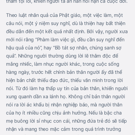
thẳm tội lỗi, khiến người ta ăn năn hối hận cả cuộc đời.
Theo luật nhân quả của Phật giáo, một việc làm, một
câu nói, một ý niệm suy nghĩ, dù là thiện hay bất thiện
đều dẫn đến một kết quả nhất định. Bởi vậy, người xưa
mới nói rằng “Phàm làm việc gì, đều cần suy nghĩ đến
hậu quả của nó”, hay “Bồ tát sợ nhân, chúng sanh sợ
quả”. Những người thường dùng lời lẽ thâm độc để
mắng nhiếc, làm nhục người khác, trong cuộc sống
hàng ngày, trước hết chính bản thân người ấy đã thể
hiện bản chất thiếu đạo đức, thiếu văn minh trong lời
nói. Từ đó làm hạ thấp uy tín của bản thân, khiến người
xung quanh dần xa lánh họ. Không chỉ bản thân người
nói ra lời ác khẩu bị nhận nghiệp báo, mà người thân
của họ ít nhiều cũng chịu ảnh hưởng. Nếu là bậc cha
mẹ buông lời sỉ nhục con cái, những đứa trẻ đó sẽ tiếp
nhận và mang theo mặc cảm trong quá trình trưởng