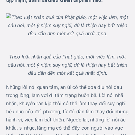
tạp niệm, tránh xa điều khiến ta phiền não.
Theo luật nhân quả của Phật giáo, một việc làm, một
câu nói, một ý niệm suy nghĩ, dù là thiện hay bất thiện
đều dẫn đến một kết quả nhất định.
Những lời nói quan tâm, an ủi có thể xoa dịu nỗi đau
trong lòng, làm vơi đi tâm trạng buồn bã. Lời nói nhã
nhặn, khuyên răn kịp thời có thể làm thay đổi suy nghĩ
tiêu cực của đối phương, từ đó dần làm thay đổi những
hành vi, việc làm bất thiện. Ngược lại, những lời nói ác
khẩu, sỉ nhục, lăng mạ có thể đẩy con người vào vực