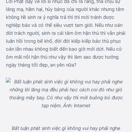
Lời Phật dạy về lời sỉ nhục đã chỉ ra rằng, thà chịu sự
lăng mạ, hãm hại, hủy báng của người khác nhưng tâm
không hề sinh ra ý nghĩa trả thì thì mới tránh được
nghiệp báo và có thể siêu vượt tam giới. Nếu như oán
đời trách người, sinh ra cái tâm ôm hận thù thì vẫn phải
luân hồi trong bể khổ, đời đời kiếp kiếp báo thù phục
oán lẫn nhau không biết đến bao giờ mới dứt. Nếu cứ
ôm mãi nỗi hận thù như vậy thì làm sao được hưởng
ngày tháng tốt đẹp, an yên nữa?
Bất luận phát sinh việc gì không vui hay phải nghe