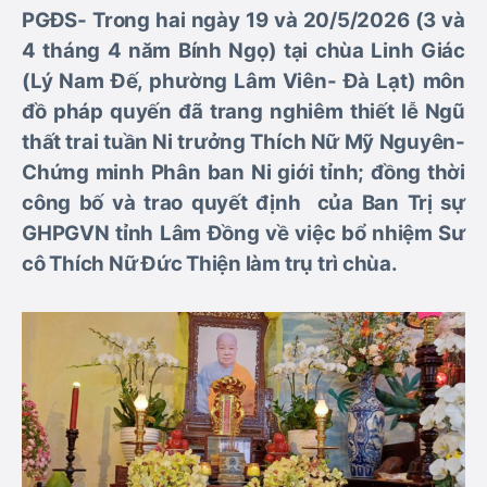
PGĐS- Trong hai ngày 19 và 20/5/2026 (3 và
4 tháng 4 năm Bính Ngọ) tại chùa Linh Giác
(Lý Nam Đế, phường Lâm Viên- Đà Lạt) môn
đồ pháp quyến đã trang nghiêm thiết lễ Ngũ
thất trai tuần Ni trưởng Thích Nữ Mỹ Nguyên-
Chứng minh Phân ban Ni giới tỉnh; đồng thời
công bố và trao quyết định của Ban Trị sự
GHPGVN tỉnh Lâm Đồng về việc bổ nhiệm Sư
cô Thích Nữ Đức Thiện làm trụ trì chùa.