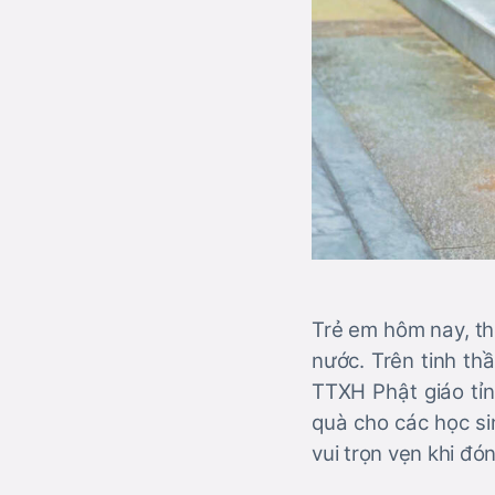
Trẻ em hôm nay, th
nước. Trên tinh th
TTXH Phật giáo tỉ
quà cho các học s
vui trọn vẹn khi đó