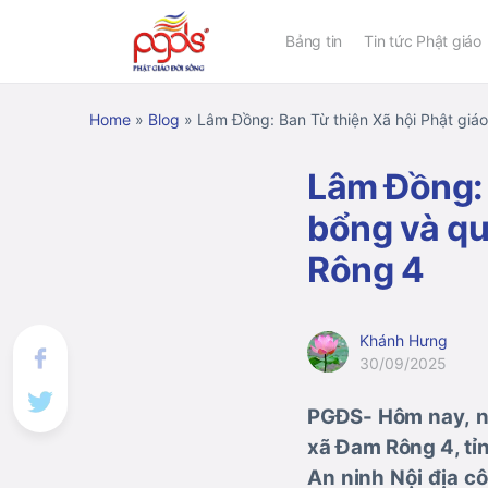
Bảng tin
Tin tức Phật giáo
Home
»
Blog
»
Lâm Đồng: Ban Từ thiện Xã hội Phật giá
Lâm Đồng: 
bổng và qu
Rông 4
Khánh Hưng
30/09/2025
PGĐS- Hôm nay,
n
xã Đam Rông 4, tỉ
An ninh Nội địa c