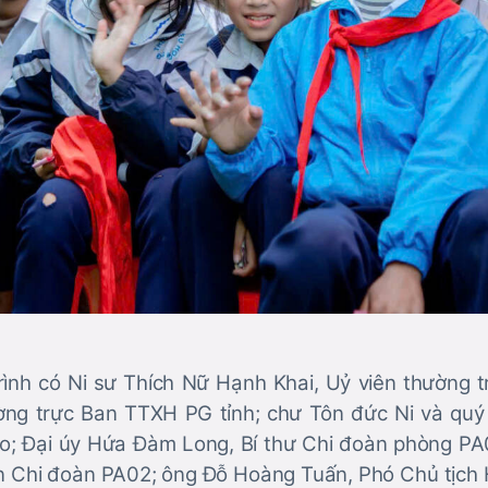
nh có Ni sư Thích Nữ Hạnh Khai, Uỷ viên thường t
ờng trực Ban TTXH PG tỉnh; chư Tôn đức Ni và quý
o; Đại úy Hứa Đàm Long, Bí thư Chi đoàn phòng PA0
ên Chi đoàn PA02; ông Đỗ Hoàng Tuấn, Phó Chủ tịch 