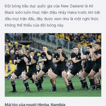
Đội bóng bầu dục quốc gia của New Zealand là All
Black luôn luôn thực hiện điệu nhảy Haka trước khi bắt
đầu mọi trận đấu, đây được xem như là một nghi thức
không thể thiếu của đội bóng này.
Mái tóc của người Himba, Namibia