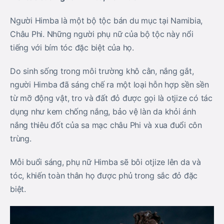
Người Himba là một bộ tộc bán du mục tại Namibia,
Châu Phi. Những người phụ nữ của bộ tộc này nổi
tiếng với bím tóc đặc biệt của họ.
Do sinh sống trong môi trường khô cằn, nắng gắt,
người Himba đã sáng chế ra một loại hỗn hợp sền sền
từ mỡ động vật, tro và đất đỏ được gọi là otjize có tác
dụng như kem chống nắng, bảo vệ làn da khỏi ánh
nắng thiêu đốt của sa mạc châu Phi và xua đuổi côn
trùng.
Mỗi buổi sáng, phụ nữ Himba sẽ bôi otjize lên da và
tóc, khiến toàn thân họ được phủ trong sắc đỏ đặc
biệt.