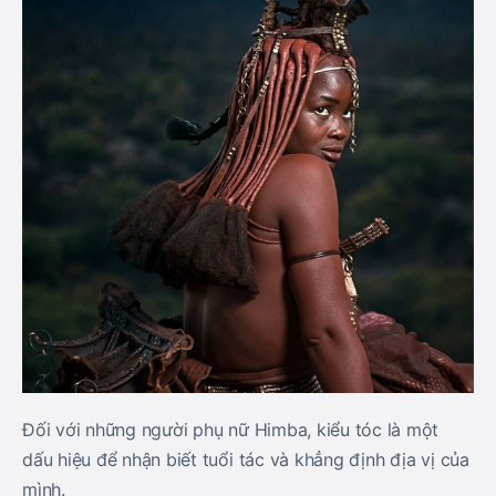
Đối với những người phụ nữ Himba, kiểu tóc là một
dấu hiệu để nhận biết tuổi tác và khẳng định địa vị của
mình.