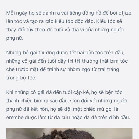
Mỗi ngày họ sẽ dành ra vài tiếng đồng hồ để bôi otjize
lên tóc và tạo ra các kiểu tóc độc đáo. Kiểu tóc sẽ
thay đổi tùy theo độ tuổi và địa vị của những người
phụ nữ.
Những bé gái thường được tết hai bím tóc trên đầu,
những cô gái đến tuổi dậy thì thì thường thắt bím tóc
che trước mặt để tránh sự nhòm ngó từ trai tráng
trong bộ tộc.
Khi những cô gái đã đến tuổi cập kê, họ sẽ bện tóc
thành nhiều bím ra sau đầu. Còn đối với những người
phụ nữ đã kết hôn, họ sẽ đội một chiếc mũ gọi là
erembe được làm từ da cừu hoặc da dê trên đỉnh đầu.