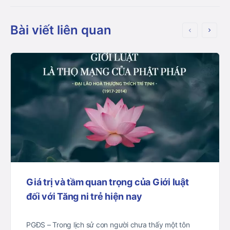
Bài viết liên quan
Giá trị và tầm quan trọng của Giới luật
đối với Tăng ni trẻ hiện nay
PGĐS – Trong lịch sử con người chưa thấy một tôn