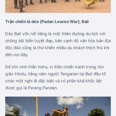
Trận chiến lá dứa (Padan Leaves War), Bali
Đảo Bali vốn nổi tiếng là một thiên đường du lịch với
những bãi biển tuyệt đẹp, bên cạnh đó văn hóa bản địa
độc đáo cũng là thứ khiến nhiều du khách thích thú khi
đến nơi đây.
Để tôn vinh thần Indra, vị thần chiến tranh trong tôn
giáo Hindu, hằng năm người Tenganan tại Bali đều tổ
chức một nghi lễ đặc biệt và có phần khá khốc liệt
được gọi là Perang Pandan.