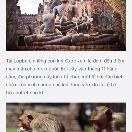
Tại Lopburi, những con khỉ được xem là đem đến điềm
may mắn cho mọi người. Bởi vậy vào tháng 11 hằng
năm, địa phương này luôn tổ chức một lễ hội đặc biệt
nhằm tôn vinh những chú khỉ đáng yêu, đó là Lễ hội
tiệc buffet cho khỉ.