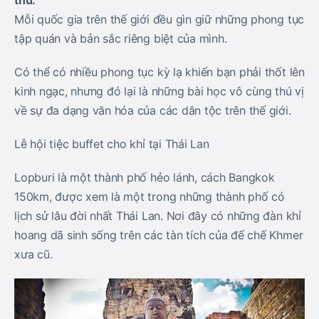
thú.
Mỗi quốc gia trên thế giới đều gìn giữ những phong tục
tập quán và bản sắc riêng biệt của mình.
Có thể có nhiều phong tục kỳ lạ khiến bạn phải thốt lên
kinh ngạc, nhưng đó lại là những bài học vô cùng thú vị
về sự đa dạng văn hóa của các dân tộc trên thế giới.
Lễ hội tiệc buffet cho khỉ tại Thái Lan
Lopburi là một thành phố hẻo lánh, cách Bangkok
150km, được xem là một trong những thành phố có
lịch sử lâu đời nhất Thái Lan. Nơi đây có những đàn khỉ
hoang dã sinh sống trên các tàn tích của đế chế Khmer
xưa cũ.