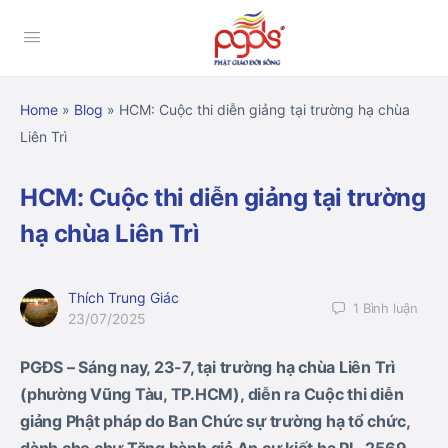
Home
»
Blog
»
HCM: Cuộc thi diễn giảng tại trường hạ chùa
Liên Trì
HCM: Cuộc thi diễn giảng tại trường
hạ chùa Liên Trì
Thích Trung Giác
1
Bình luận
23/07/2025
PGĐS – Sáng nay, 2
3
-7, tại
trường hạ chùa Liên Trì
(phường Vũng Tàu, TP.HCM)
, diễn ra
Cu
ộ
c
thi diễn
giảng
Phật pháp
do Ban
Chức sự trường hạ
tổ chức,