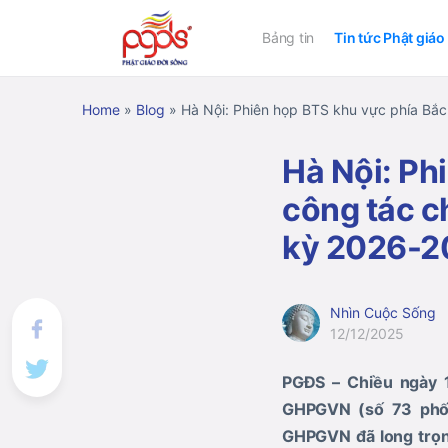
Bảng tin
Tin tức Phật giáo
Home
»
Blog
»
Hà Nội: Phiên họp BTS khu vực phía Bắc 
Hà Nội: Ph
công tác c
kỳ 2026-2
Nhìn Cuộc Sống
12/12/2025
PGĐS – Chiều ngày 1
GHPGVN (số 73 phố 
GHPGVN đã long trọng