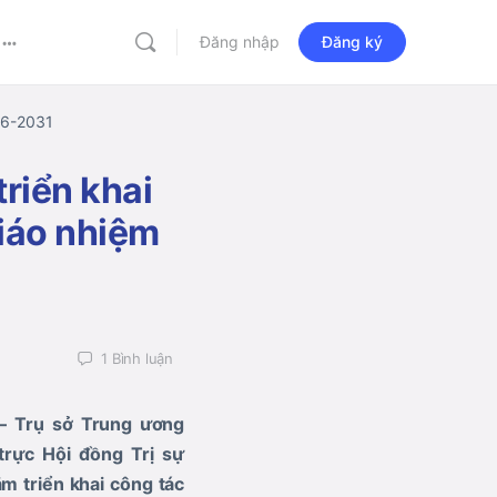
Đăng nhập
Đăng ký
More
options
026-2031
riển khai
giáo nhiệm
1
Bình luận
 – Trụ sở Trung ương
rực Hội đồng Trị sự
m triển khai công tác