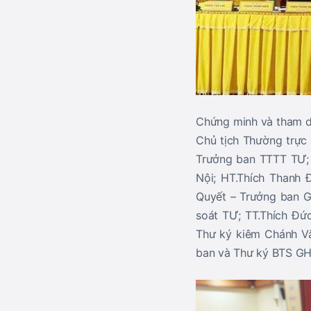
Chứng minh và tham d
Chủ tịch Thường trự
Trưởng ban TTTT TƯ;
Nội; HT.Thích Thanh 
Quyết – Trưởng ban G
soát TƯ; TT.Thích Đứ
Thư ký kiêm Chánh V
ban và Thư ký BTS GHP