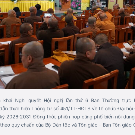
n khai Nghị quyết Hội nghị lần thứ 6 Ban Thường trực
ẫn thực hiện Thông tư số 451/TT-HĐTS về tổ chức Đại hội 
 kỳ 2026-2031. Đồng thời, phiên họp cũng phổ biến nội dun
o theo quy chuẩn của Bộ Dân tộc và Tôn giáo – Ban Tôn giáo 