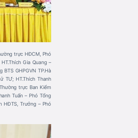
Thường trực HĐCM, Phó
HT.Thích Gia Quang –
ởng BTS GHPGVN TP.Hà
tử TƯ; HT.Thích Thanh
 Thường trực Ban Kiểm
Thanh Tuấn – Phó Tổng
n HĐTS, Trưởng – Phó