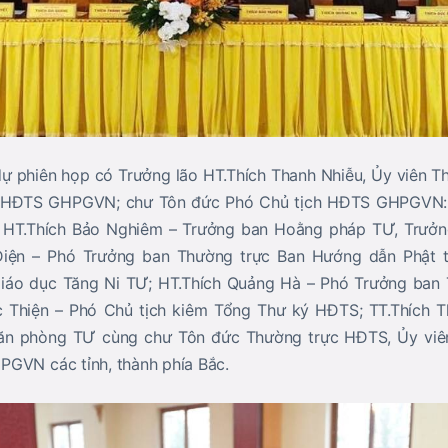
ự phiên họp có Trưởng lão HT.Thích Thanh Nhiễu, Ủy viên 
c HĐTS GHPGVN; chư Tôn đức Phó Chủ tịch HĐTS GHPGVN: 
 HT.Thích Bảo Nghiêm – Trưởng ban Hoằng pháp TƯ, Trư
Điện – Phó Trưởng ban Thường trực Ban Hướng dẫn Phật 
iáo dục Tăng Ni TƯ; HT.Thích Quảng Hà – Phó Trưởng ban
c Thiện – Phó Chủ tịch kiêm Tổng Thư ký HĐTS; TT.Thích 
ăn phòng TƯ cùng chư Tôn đức Thường trực HĐTS, Ủy viê
GVN các tỉnh, thành phía Bắc.