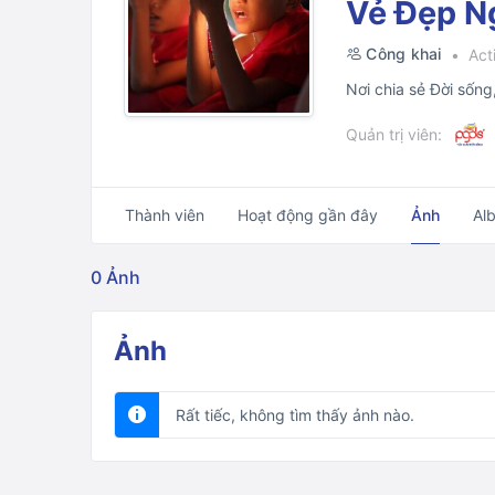
Vẻ Đẹp N
Công khai
Acti
Nơi chia sẻ Đời sống
Quản trị viên:
Thành viên
Hoạt động gần đây
Ảnh
Al
0
Ảnh
Ảnh
Rất tiếc, không tìm thấy ảnh nào.