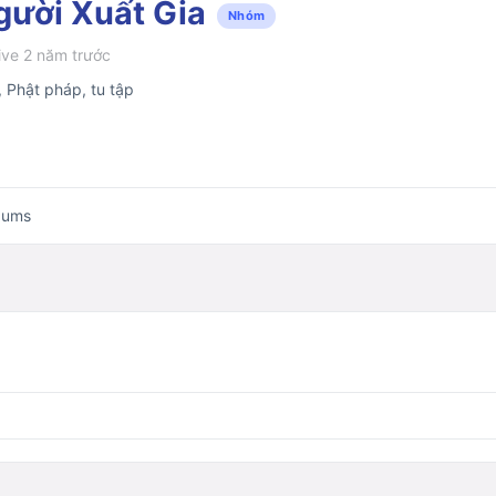
gười Xuất Gia
Nhóm
ve 2 năm trước
, Phật pháp, tu tập
bums