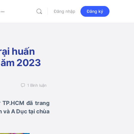
Đăng nhập
Đăng ký
More
options
rại huấn
 năm 2023
1
Bình luận
ử TP.HCM đã trang
 và A Dục tại chùa