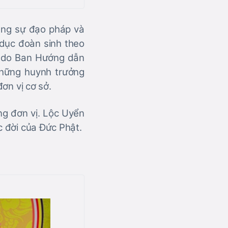
ụng sự đạo pháp và
 dục đoàn sinh theo
ục do Ban Hướng dẫn
những huynh trưởng
ơn vị cơ sở.
ong đơn vị. Lộc Uyển
c đời của Đức Phật.