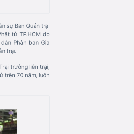
ân sự Ban Quản trại
 Phật tử TP.HCM do
 dẫn Phân ban Gia
n trại.
i trưởng liên trại,
ử trên 70 năm, luôn