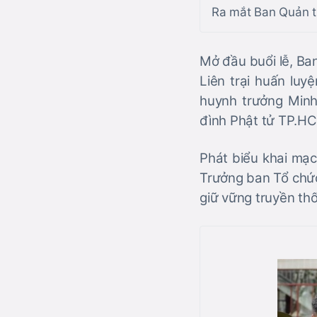
Ra mắt Ban Quản tr
Mở đầu buổi lễ, Ba
Liên trại huấn lu
huynh trưởng Min
đình Phật tử TP.HCM
Phát biểu khai mạc
Trưởng ban Tổ chức
giữ vững truyền thố