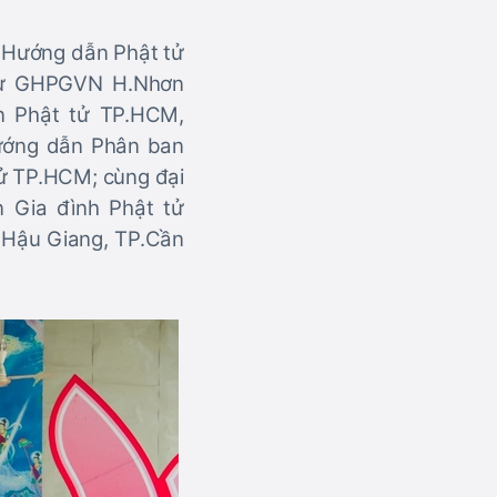
 Hướng dẫn Phật tử
sự GHPGVN H.Nhơn
n Phật tử TP.HCM,
ướng dẫn Phân ban
tử TP.HCM; cùng đại
 Gia đình Phật tử
, Hậu Giang, TP.Cần