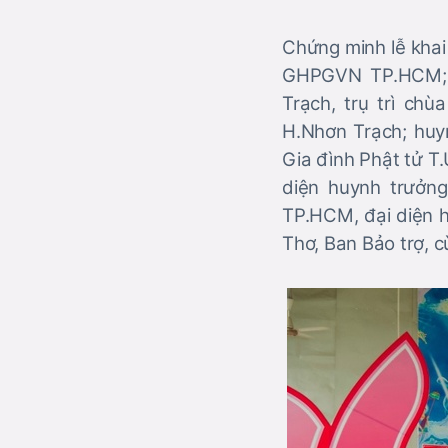
Chứng minh lễ kha
GHPGVN TP.HCM; 
Trạch, trụ trì c
H.Nhơn Trạch; hu
Gia đình Phật tử T
diện huynh trưởn
TP.HCM, đại diện h
Thơ, Ban Bảo trợ, c