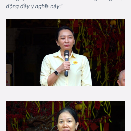
động đầy ý nghĩa này
.”